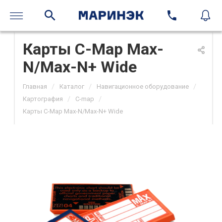
Карты C-Map Max-
N/Max-N+ Wide
/
/
/
Главная
Каталог
Навигационное оборудование
/
/
Картография
C-map
Карты C-Map Max-N/Max-N+ Wide