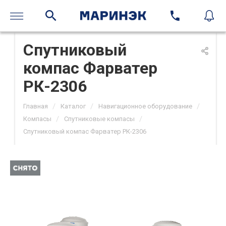
Спутниковый
компас Фарватер
РК-2306
/
/
/
Главная
Каталог
Навигационное оборудование
/
/
Компасы
Спутниковые компасы
Спутниковый компас Фарватер РК-2306