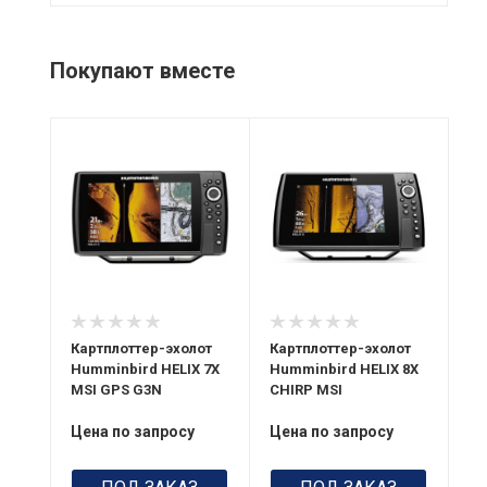
Покупают вместе
Питание
Питание
Пи
10,8-20 В
10,8-20 В
10
Картплоттер-эхолот
Картплоттер-эхолот
Ка
Humminbird HELIX 7X
Humminbird HELIX 8X
Hu
MSI GPS G3N
CHIRP MSI
MD
Цена по запросу
Цена по запросу
Це