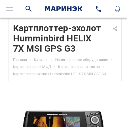
Картплоттер-эхолот
Humminbird HELIX
7X MSI GPS G3
/
/
/
Главная
Каталог
Навигационное оборудование
/
/
Картплоттеры и МФД
Картплоттеры-эхолоты
Картплоттер-эхолот Humminbird HELIX 7X MSI GPS G3