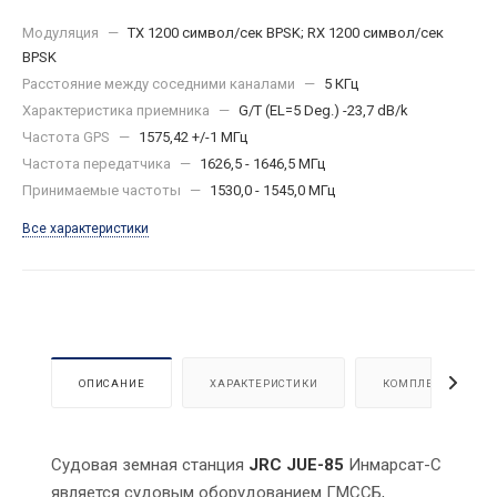
Модуляция
—
ТХ 1200 символ/сек BPSK; RX 1200 символ/сек
BPSK
Расстояние между соседними каналами
—
5 КГц
Характеристика приемника
—
G/T (EL=5 Deg.) -23,7 dB/k
Частота GPS
—
1575,42 +/-1 МГц
Частота передатчика
—
1626,5 - 1646,5 МГц
Принимаемые частоты
—
1530,0 - 1545,0 МГц
Все характеристики
ОПИСАНИЕ
ХАРАКТЕРИСТИКИ
КОМПЛЕКТАЦИЯ
Судовая земная станция
JRC JUE-85
Инмарсат-С
является судовым оборудованием ГМССБ,