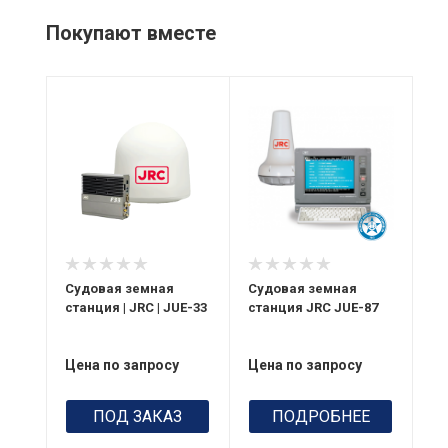
Покупают вместе
Порт USB
Хр
2.0
со
80
Расстояние между
C 
соседними
кб
каналами
5 КГц
Мо
пе
Питание
пр
19.2-31.2 В
си
пост.т.
Судовая земная
Судовая земная
Су
BP
станция | JRC | JUE-33
станция JRC JUE-87
ст
Антенна
LT
Пе
тип винтовой,
со
правая
Цена по запросу
Цена по запросу
Це
до
поляризация
Ра
ПОД ЗАКАЗ
ПОДРОБНЕЕ
со
ка