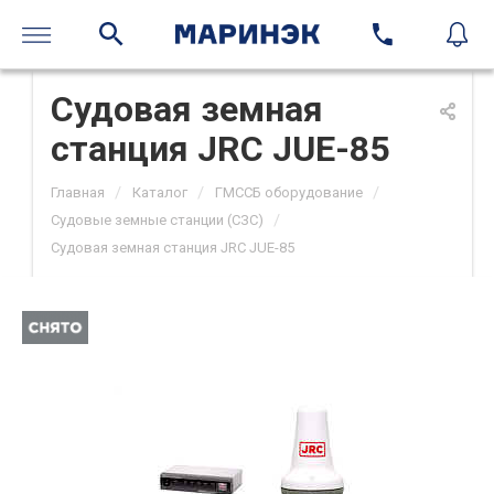
Судовая земная
станция JRC JUE-85
/
/
/
Главная
Каталог
ГМССБ оборудование
/
Судовые земные станции (СЗС)
Судовая земная станция JRC JUE-85