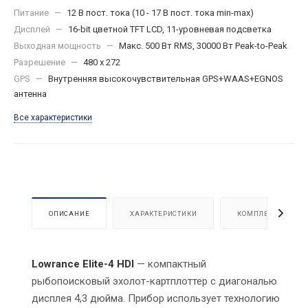
Питание
—
12 В пост. тока (10 - 17 В пост. тока min-max)
Дисплей
—
16-bit цветной TFT LCD, 11-уровневая подсветка
Выходная мощность
—
Макс. 500 Вт RMS, 30000 Вт Peak-to-Peak
Разрешение
—
480 x 272
GPS
—
Внутренняя высокочувствительная GPS+WAAS+EGNOS
антенна
Все характеристики
ОПИСАНИЕ
ХАРАКТЕРИСТИКИ
КОМПЛЕКТАЦИЯ
Lowrance Elite-4 HDI
— компактный
рыбопоисковый эхолот-картплоттер с диагональю
дисплея 4,3 дюйма. Прибор использует технологию