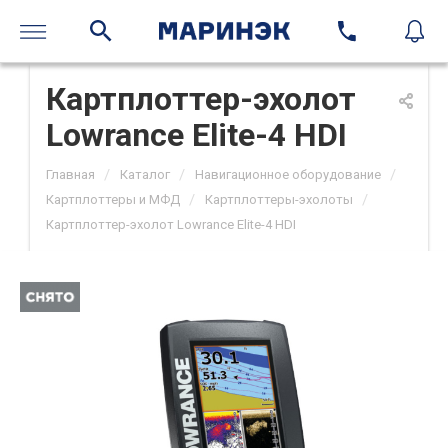
Картплоттер-эхолот
Lowrance Elite-4 HDI
/
/
/
Главная
Каталог
Навигационное оборудование
/
/
Картплоттеры и МФД
Картплоттеры-эхолоты
Картплоттер-эхолот Lowrance Elite-4 HDI