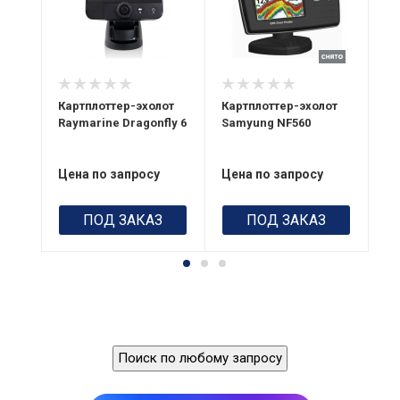
диапазон
По
угол 25°,
10
Дисплей
частота 200 кГц;
Цветной TFT
GP
угол 60°,
Вн
Выходная
частота 350 кГц
ка
мощность
600 Вт RMS
ер
GPS
Картплоттер-эхолот
Картплоттер-эхолот
Ка
42dv
50-ти
Raymarine Dragonfly 6
Samyung NF560
Ra
Потребление
канальный,
13,8 В, 0,9 А мин.
встроенный
(без подсветки),
Цена по запросу
Цена по запросу
Це
2 А макс.
Вес
640 г
(полная
ПОД ЗАКАЗ
ПОД ЗАКАЗ
подсветка)
Поиск по любому запросу