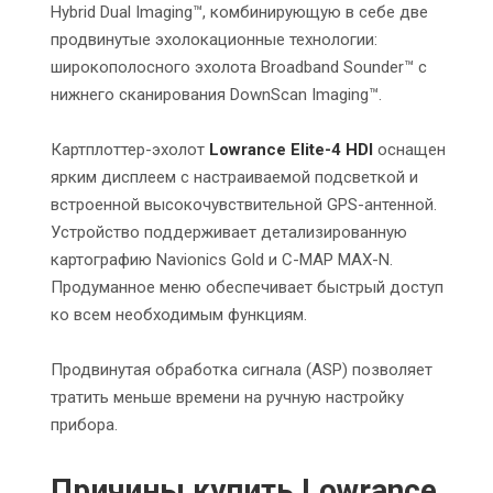
Hybrid Dual Imaging™, комбинирующую в себе две
продвинутые эхолокационные технологии:
широкополосного эхолота Broadband Sounder™ с
нижнего сканирования DownScan Imaging™.
Картплоттер-эхолот
Lowrance Elite-4 HDI
оснащен
ярким дисплеем с настраиваемой подсветкой и
встроенной высокочувствительной GPS-антенной.
Устройство поддерживает детализированную
картографию Navionics Gold и С-MAP MAX-N.
Продуманное меню обеспечивает быстрый доступ
ко всем необходимым функциям.
Продвинутая обработка сигнала (ASP) позволяет
тратить меньше времени на ручную настройку
прибора.
Причины купить Lowrance