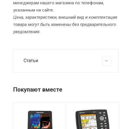
менеджерам нашего магазина по телефонам,
указанным на сайте.
Цена, характеристики, внешний вид и комплектация
товара могут быть изменены без предварительного
уведомления.
Статьи
Покупают вместе
Питание
Питание
Пи
12 VDC
10-34 В
12
постоянного
15,
Частотный
тока