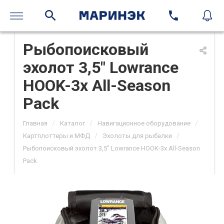
Рыбопоисковый
эхолот 3,5" Lowrance
HOOK-3x All-Season
Pack
/
/
/
Главная
Каталог
Навигационное оборудование
/
/
Картплоттеры и МФД
Эхолоты для рыбалки
Рыбопоисковый эхолот 3,5" Lowrance HOOK-3x All-Season
Pack