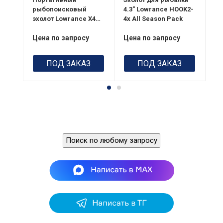
800 Вт / 100Вт
рыбопоисковый
4.3" Lowrance HOOK2-
4.
2.12, 128х64
эхолот Lowrance X4
4x All Season Pack
4x
RMS
Размеры, мм
Portable
Pa
165.3 x 96.5 x 84
Разрешение
Цена по запросу
Цена по запросу
Це
160x240 пикс.
мм
Тип
Потребляемая
ПОД ЗАКАЗ
ПОД ЗАКАЗ
Портативный
мощность
6.1 Вт
Поиск по любому запросу