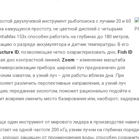
остой двухлучевой инструмент рыбопоиска с лучами 20 и 60
 на кажущуюся простоту, не цветной дисплей с четырьмя
nhaMax 153x способен работать на глубинах до 180 метров,
ацию о разряде аккумулятора и датчик температуры. В его
ucture ID
, позволяющая четко охарактеризовать дно,
Fish ID
я дно контрастной линией,
Zoom
– изменение масштаба
универсализации прибора: широкий луч предназначен для
оким охватом, а узкий луч – для работы вблизи дна. При
оляет различить перспективные направления, а узкий луч
ция, переданная эхолотом, поможет рационально подойти к
ит вовремя сменить место базирования или, наоборот, задержат
ще один инструмент от мирового лидера в производстве навиг
ает на одной частоте 200 кГц узким лучом на глубинах порядк
, хорошо защищен от проникновения воды, способен сохранит