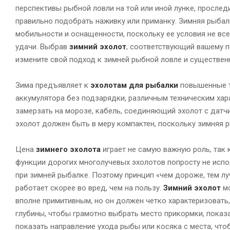
перспективы рыбной ловли на той или иной лунке, просле
правильно подобрать наживку или приманку. Зимняя рыбал
мобильности и оснащенности, поскольку ее условия не вс
удачи. Выбрав
зимний эхолот
, соответствующий вашему п
измените свой подход к зимней рыбной ловле и существен
Зима предъявляет к
эхолотам для рыбалки
повышенные т
аккумулятора без подзарядки, различным техническим ха
замерзать на морозе, кабель, соединяющий эхолот с датч
эхолот должен быть в меру компактен, поскольку зимняя
Цена
зимнего эхолота
играет не самую важную роль, так 
функции дорогих многолучевых эхолотов попросту не исп
при зимней рыбалке. Поэтому принцип «чем дороже, тем л
работает скорее во вред, чем на пользу.
Зимний эхолот
мо
вполне примитивным, но он должен четко характеризовать,
глубины, чтобы грамотно выбрать место прикормки, показа
показать направление ухода рыбы или косяка с места, чт