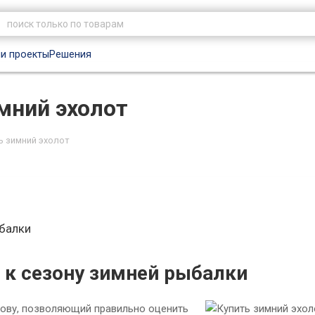
и проекты
Решения
мний эхолот
ь зимний эхолот
балки
 к сезону зимней рыбалки
ову, позволяющий правильно оценить