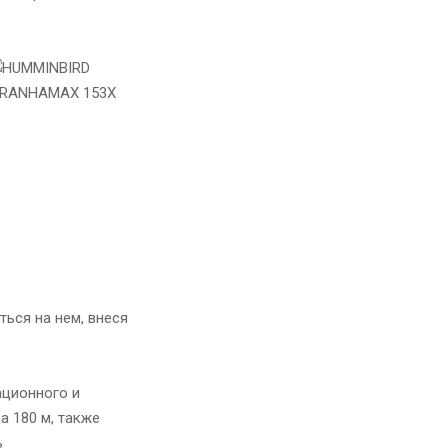
ься на нем, внеся
ационного и
а 180 м, также
ь