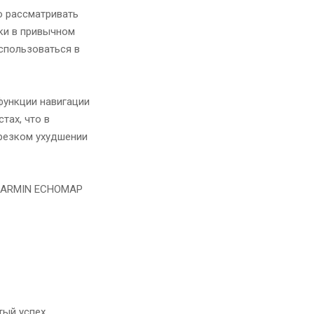
 рассматривать
ки в привычном
оспользоваться в
функции навигации
тах, что в
 резком ухудшении
ый успех.