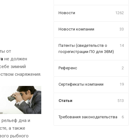
Новости
1262
Новости компании
33
Патенты (свидетельств о
14
ты от
госрегистрации ПО для ЭВМ)
та
не должен
себе зимний
Референс
2
еством снаряжения.
Сертификаты компании
19
Статьи
513
Требования законодательства
6
 рельеф дна и
те, а также
ового рыбного