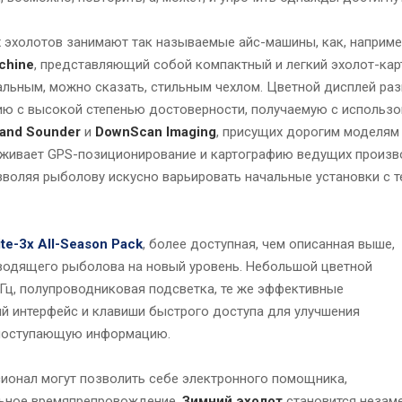
 эхолотов занимают так называемые айс-машины, как, наприме
achine
, представляющий собой компактный и легкий эхолот-кар
льным, можно сказать, стильным чехлом. Цветной дисплей ра
ю с высокой степенью достоверности, получаемую с использо
and Sounder
и
DownScan Imaging
, присущих дорогим моделям
ивает GPS-позиционирование и картографию ведущих произво
зволяя рыболову искусно варьировать начальные установки с т
ite-3x All-Season Pack
, более доступная, чем описанная выше,
водящего рыболова на новый уровень. Небольшой цветной
 кГц, полупроводниковая подсветка, те же эффективные
ый интерфейс и клавиши быстрого доступа для улучшения
 поступающую информацию.
ионал могут позволить себе электронного помощника,
льное времяпрепровождение.
Зимний эхолот
становится неза