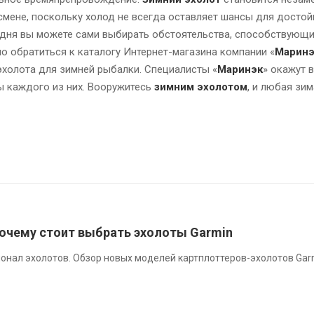
 смене, поскольку холод не всегда оставляет шансы для досто
годня вы можете сами выбирать обстоятельства, способствую
о обратиться к каталогу Интернет-магазина компании «
Маринэ
эхолота для зимней рыбалки. Специалисты «
Маринэк
» окажут 
ы каждого из них. Вооружитесь
зимним эхолотом
, и любая зим
почему стоит выбрать эхолоты Garmin
онал эхолотов. Обзор новых моделей картплоттеров-эхолотов Gar