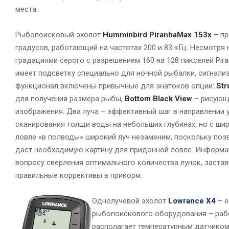
места.
Рыбопоисковый эхолот
Humminbird PiranhaMax 153x
– пр
градусов, работающий на частотах 200 и 83 кГц. Несмотря
градациями серого с разрешением 160 на 128 пикселей Pira
имеет подсветку специально для ночной рыбалки, сигнализ
функционал включены привычные для знатоков опции:
Str
для получения размера рыбы,
Bottom Black View
– рисующа
изображения. Два луча – эффективный шаг в направлении 
сканирования толщи воды на небольших глубинах, но с шир
ловле «в полводы» широкий луч незаменим, поскольку позв
даст необходимую картину для придонной ловле. Информа
вопросу сверления оптимального количества лунок, застав
правильные коррективы в прикорм.
Однолучевой эхолот
Lowrance X4
– е
рыбопоискового оборудования – работ
располагает температурным датчиком