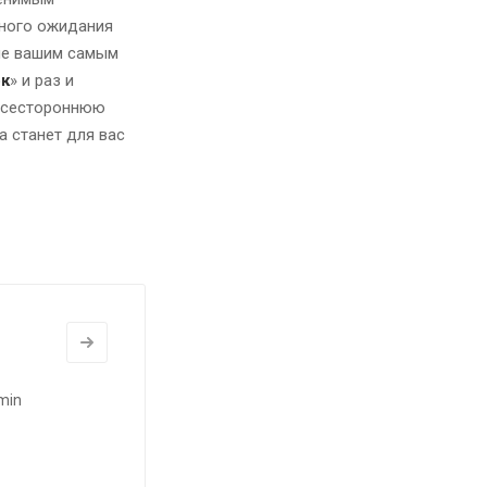
йного ожидания
щие вашим самым
к
» и раз и
всестороннюю
а станет для вас
min