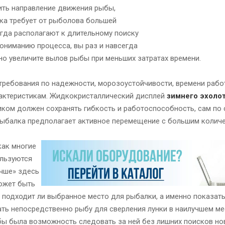
дить направление движения рыбы,
ка требует от рыболова большей
егда располагают к длительному поиску
ониманию процесса, вы раз и навсегда
но увеличите вылов рыбы при меньших затратах времени.
ребования по надежности, морозоустойчивости, времени рабо
рактеристикам. Жидкокристаллический дисплей
зимнего эхоло
иком должен сохранять гибкость и работоспособность, сам по 
 рыбалка предполагает активное перемещение с большим колич
как многие
ользуются
учше» здесь
жет быть
 подходит ли выбранное место для рыбалки, а именно показать
ть непосредственно рыбу для сверления лунки в наилучшем мес
обы была возможность следовать за ней без лишних поисков н