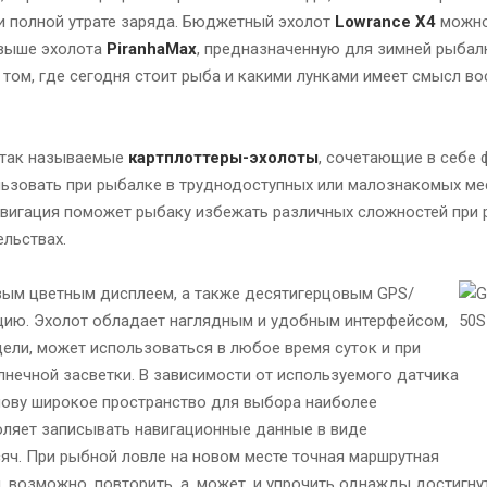
и полной утрате заряда. Бюджетный эхолот
Lowrance X4
можно
 выше эхолота
PiranhaMax
, предназначенную для зимней рыбал
в том, где сегодня стоит рыба и какими лунками имеет смысл в
 так называемые
картплоттеры-эхолоты
, сочетающие в себе 
льзовать при рыбалке в труднодоступных или малознакомых мес
авигация поможет рыбаку избежать различных сложностей при
ельствах.
м цветным дисплеем, а также десятигерцовым GPS/
ию. Эхолот обладает наглядным и удобным интерфейсом,
ели, может использоваться в любое время суток и при
нечной засветки. В зависимости от используемого датчика
олову широкое пространство для выбора наиболее
ляет записывать навигационные данные в виде
яч. При рыбной ловле на новом месте точная маршрутная
возможно, повторить, а, может, и упрочить однажды достигнут