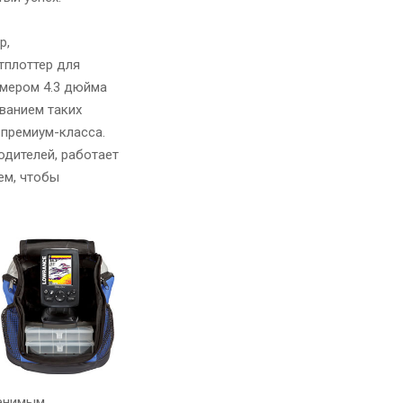
р,
тплоттер для
змером 4.3 дюйма
ванием таких
 премиум-класса.
дителей, работает
ем, чтобы
менимым