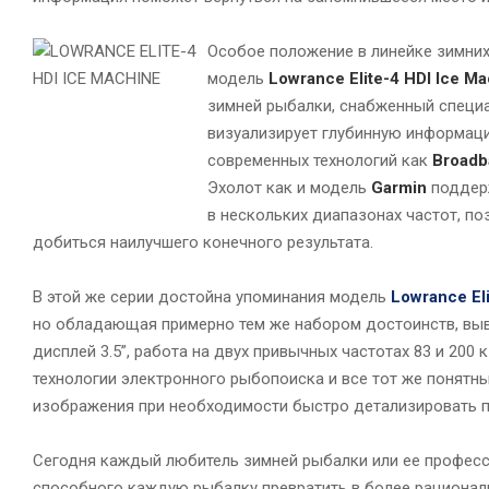
Особое положение в линейке зимних
модель
Lowrance Elite-4 HDI Ice M
зимней рыбалки, снабженный специа
визуализирует глубинную информаци
современных технологий как
Broadb
Эхолот как и модель
Garmin
поддерж
в нескольких диапазонах частот, по
добиться наилучшего конечного результата.
В этой же серии достойна упоминания модель
Lowrance El
но обладающая примерно тем же набором достоинств, вы
дисплей 3.5”, работа на двух привычных частотах 83 и 200
технологии электронного рыбопоиска и все тот же понятн
изображения при необходимости быстро детализировать
Сегодня каждый любитель зимней рыбалки или ее професс
способного каждую рыбалку превратить в более рациона