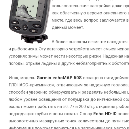
пользовательские настройки даже пр
как облегченную версию описанного
месте, где весь вопрос заключается 
данный момент.
В более высоком сегменте находятся
и рыбопоиска. Эту категорию устройств имеет смысл испо
условиях зимы может нести некоторые риски. Надежная н
погоды, отрыве льдины и других неблагоприятных обстоят
Итак, модель
Garmin echoMAP 50S
оснащена пятидюймовы
ГЛОНАСС-приемником, отвечающим за надежную геолокац
способен уверенно обнаруживать и разделять небольшие ц
любом уровне освещения от полумрака до интенсивной сол
эхолот может работать на 50, 77 и 200 кГц, открывая рыб
подходящих глубин и зоны охвата. Сонар
Echo HD-ID
позво
высокоточных маршрутных точек количеством до пяти тыс
информация поможет вернуться на запомнившееся место и, 