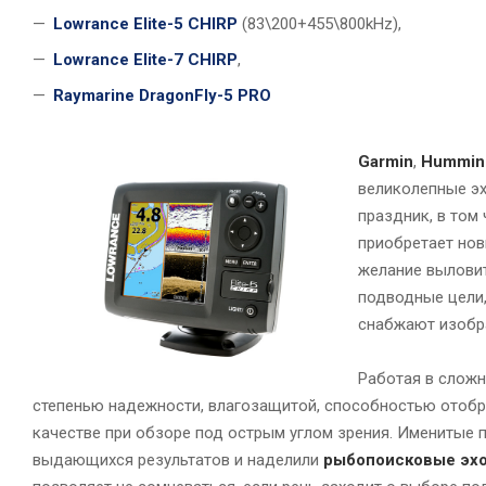
Lowrance Elite-5 CHIRP
(83\200+455\800kHz),
Lowrance Elite-7 CHIRP
,
Raymarine DragonFly-5 PRO
Garmin
,
Hummin
великолепные э
праздник, в том
приобретает нов
желание вылови
подводные цели,
снабжают изобр
Работая в сложн
степенью надежности, влагозащитой, способностью отобра
качестве при обзоре под острым углом зрения. Именитые 
выдающихся результатов и наделили
рыбопоисковые эх