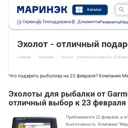
Каталог
Техподдержка
Документы
Сервис
Реквизиты
Наш
Эхолот - отличный подар
/
/
Главная
Решения
Эхолот - отличный подарок к 23 фев
Что подарить рыболову на 23 февраля? Компания Ма
Эхолоты для рыбалки от Garmin
отличный выбор к 23 февраля
Приближается 23 февраля, а э
боеготовность. Компания "Мар