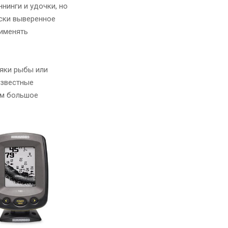
нинги и удочки, но
ски выверенное
рименять
сяки рыбы или
Известные
ам большое