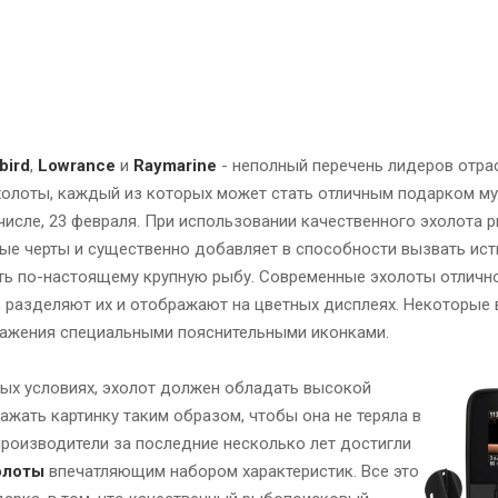
bird
,
Lowrance
и
Raymarine
- неполный перечень лидеров отра
холоты, каждый из которых может стать отличным подарком м
 числе, 23 февраля. При использовании качественного эхолота 
ые черты и существенно добавляет в способности вызвать ист
ть по-настоящему крупную рыбу. Современные эхолоты отличн
 разделяют их и отображают на цветных дисплеях. Некоторые 
ажения специальными пояснительными иконками.
ых условиях, эхолот должен обладать высокой
жать картинку таким образом, чтобы она не теряла в
производители за последние несколько лет достигли
олоты
впечатляющим набором характеристик. Все это