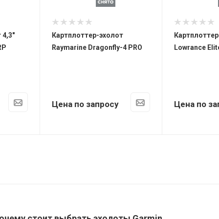
4,3"
Картплоттер-эхолот
Картплоттер
RP
Raymarine Dragonfly-4 PRO
Lowrance Eli
Цена по запросу
Цена по за
почему стоит выбрать эхолоты Garmin