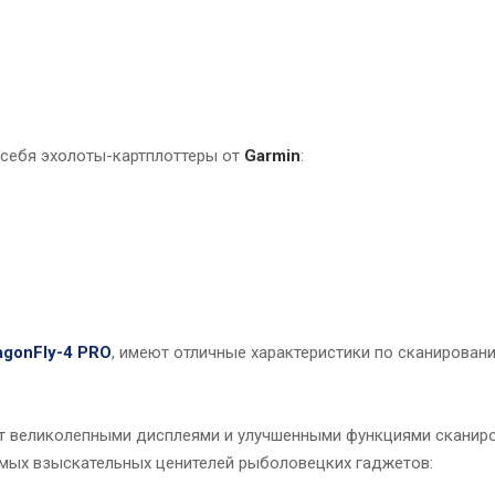
 себя эхолоты-картплоттеры от
Garmin
:
agonFly-4 PRO
, имеют отличные характеристики по сканирован
ет великолепными дисплеями и улучшенными функциями сканиро
амых взыскательных ценителей рыболовецких гаджетов: