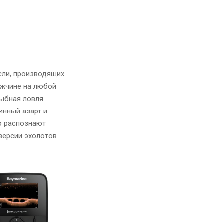
сли, производящих
ужчине на любой
рыбная ловля
инный азарт и
о распознают
версии эхолотов