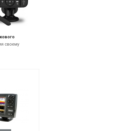
кового
ия своему