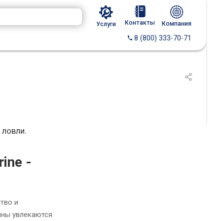
Контакты
Компания
Услуги
8 (800) 333-70-71
 ловли.
ine -
тво и
ины увлекаются