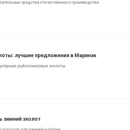
сательные средства отечественного производства
оты: лучшие предложения в Маринэк
пулярные рыбопоисковые эхолоты
ь зимний эхолот
 эхолотов для зимней рыбалки