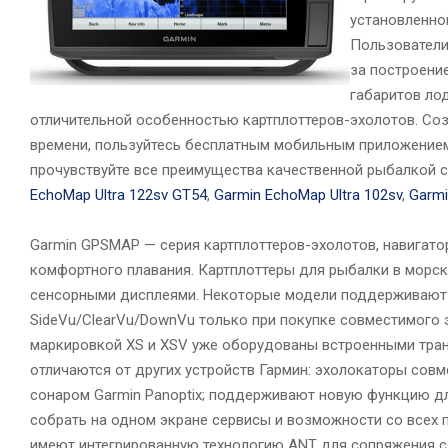
установленной
Пользователи
за построени
габаритов лод
отличительной особенностью картплоттеров-эхолотов. Соз
времени, пользуйтесь бесплатным мобильным приложением 
прочувствуйте все преимущества качественной рыбалкой с 
EchoMap Ultra 122sv GT54
,
Garmin EchoMap Ultra 102sv
,
Garmi
Garmin GPSMAP — серия картплоттеров-эхолотов, навигато
комфортного плавания. Картплоттеры для рыбалки в морс
сенсорными дисплеями. Некоторые модели поддерживают 
SideVu/ClearVu/DownVu только при покупке совместимого 
маркировкой XS и XSV уже оборудованы встроенными тра
отличаются от других устройств Гармин: эхолокаторы сов
сонаром Garmin Panoptix; поддерживают новую функцию для
собрать на одном экране сервисы и возможности со всех
имеют интегрированную технологию ANT для сопряжения 