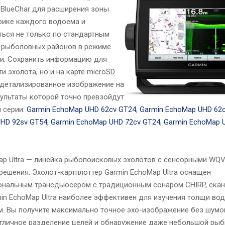
BlueChar для расширения зоны
фике каждого водоема и
ться не только по стандартным
х рыболовных районов в режиме
ки. Сохранить информацию для
 эхолота, но и на карте microSD
и детализированное изображение на
ультаты которой точно превзойдут
 серии:
Garmin EchoMap UHD 62cv GT24
,
Garmin EchoMap UHD 62
UHD 92sv GT54
,
Garmin EchoMap UHD 72cv GT24
,
Garmin EchoMap 
ap Ultra — линейка рыбопоисковых эхолотов с сенсорными W
решения. Эхолот-картплоттер Garmin EchoMap Ultra оснащен
нальным трансдьюсером с традиционным сонаром CHIRP, скан
min EchoMap Ultra наиболее эффективен для изучения толщи вод
ам. Вы получите максимально точное эхо-изображение без шумо
отличное разделение целей и обнаружение даже небольшой ры