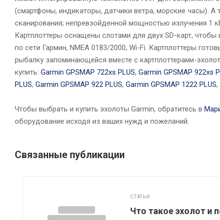
(смартфоны, индикаторы, датчики ветра, морские часы). 
сканирования; непревзойденной мощностью излучения 1 кВ
Картплоттеры оснащены слотами для двух SD-карт, чтобы
по сети Гармин, NMEA 0183/2000, Wi-Fi. Картплоттеры гото
рыбалку запоминающейся вместе с картплоттерами-эхолот
купить:
Garmin GPSMAP 722xs PLUS
,
Garmin GPSMAP 922xs 
PLUS
,
Garmin GPSMAP 922 PLUS
,
Garmin GPSMAP 1222 PLUS
,
Чтобы выбрать и купить эхолоты Garmin, обратитесь в
Мар
оборудование исходя из ваших нужд и пожеланий.
Связанные публикации
СТАТЬИ
Что такое эхолот и 