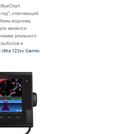
BlueChart.
-гид", отвечающей
убины водоема,
tix является
режиме реального
 рыболов и
Ultra 122sv
,
Garmin