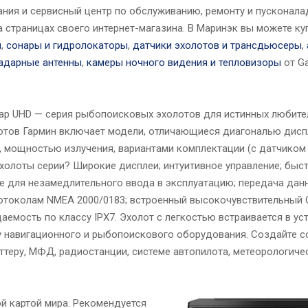
ия и сервисный центр по обслуживанию, ремонту и пусконала
 страницах своего интернет-магазина. В Маринэк вы можете ку
ы
,
сонары и гидролокаторы
,
датчики эхолотов и трансдьюсеры
,
адарные антенны
,
камеры ночного видения и тепловизоры
от Ga
ap UHD — серия рыбопоисковых эхолотов для истинных любите
отов Гармин включает модели, отличающиеся диагональю дисп
, мощностью излучения, вариантами комплектации (с датчиком и
холоты серии? Широкие дисплеи; интуитивное управление; быст
е для незамедлительного ввода в эксплуатацию; передача дан
 протоколам NMEA 2000/0183; встроенный высокочувствительный
аемость по классу IPX7. Эхолот с легкостью встраивается в ус
у навигационного и рыбопоискового оборудования. Создайте 
ттеру, МФД, радиостанции, системе автопилота, метеорологиче
й картой мира. Рекомендуется