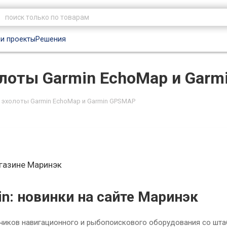
и проекты
Решения
олоты Garmin EchoMap и Gar
 эхолоты Garmin EchoMap и Garmin GPSMAP
газине Маринэк
n: новинки на сайте Маринэк
иков навигационного и рыбопоискового оборудования со шта