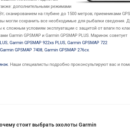
А также: дополнительными режимами
т; сканированием на глубине до 1500 метров; приемниками GP
 вы могли сохранить все необходимые для рыбалки сведения. 
вы к сложным условиям эксплуатации с защитой от влаги по кла
ами Garmin GPSMAP и Garmin GPSMAP PLUS. Маринэк советует
PLUS
,
Garmin GPSMAP 922xs PLUS
,
Garmin GPSMAP 722
Garmin GPSMAP 7408
,
Garmin GPSMAP 276cx
.
инэк
. Наши специалисты подробно проконсультируют вас и пом
почему стоит выбрать эхолоты Garmin