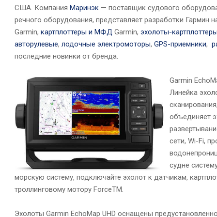
США. Компания
Маринэк
— поставщик судового оборудован
речного оборудования, представляет разработки Гармин на
Garmin,
картплоттеры и МФД
Garmin,
эхолоты-картплоттер
авторулевые
,
лодочные электромоторы
,
GPS-приемники
,
р
последние новинки от бренда.
Garmin EchoM
Линейка эхол
сканирования
объединяет э
развертывани
сети, Wi-Fi,
водонепрониц
судне систем
морскую систему, подключайте эхолот к датчикам, картпло
троллинговому мотору ForceTM.
Эхолоты Garmin EchoMap UHD оснащены предустановленно