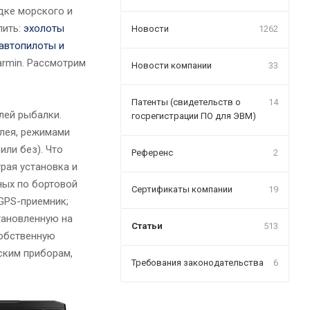
дке морского и
пить:
эхолоты
Новости
1262
автопилоты и
rmin. Рассмотрим
Новости компании
33
Патенты (свидетельств о
14
лей рыбалки.
госрегистрации ПО для ЭВМ)
лея, режимами
ли без). Что
Референс
2
рая установка и
ных по бортовой
Сертификаты компании
19
 GPS-приемник;
тановленную на
Статьи
513
собственную
ским приборам,
Требования законодательства
6