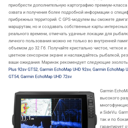
приобрести дополнительную картографию премиум-класса 
охвата и получения более подробной информации о специ
прибрежных территорий. С GPS-модулем вы сможете двига
маршрутам, но и создавать собственные карты интересны
реального времени, отмечать удачные локации для рыбал
личного пользования можно не только во внутренней памяти
объемом до 32 Гб. Получайте кристально чистое, четкое 
цветном сенсорном экране и наслаждайтесь рыбалкой, рез
ваши ожидания. Маринэк рекомендует следующие эхолоты
Plus 92sv GT52
,
Garmin EchoMap UHD 92sv
,
Garmin EchoMap 
GT54
,
Garmin EchoMap UHD 72sv
.
Garmin EchoM
высокого раз
многофункцио
и SideVu. Gar
так и по бок
гарантирует 