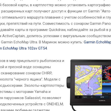
 базовой карты, в картплоттер можно установить картографию 
 расширенных карт получают доступ к функции от Garmin "Авто
е оптимального маршрута плавания с учетом особенностей и гл
ки, препятствий на пути. Совместимость с сонаром Garmin Panop
давайте карты в программе Quickdraw, наблюдайте за рыбой в 
ActiveCaptain, делитесь успехами с виртуальным сообществом
Garmin EchoMap Ultra. В Маринэк можно купить:
Garmin EchoMap 
n EchoMap Ultra 102sv GT54
.
ров в мир прицельного рыбопоиска и
кой и пресной воде оснащены
сканирование сонаром CHIRP,
эхолота "черного ящика". Модели с
нсдьюсерами. Эхолоты-картплоттеры
местимы с моторами Yamaha и
 парусников Sailassist; позволяют
 подключенных устройств с ONEHELM;
с вашими любимым гаджетам