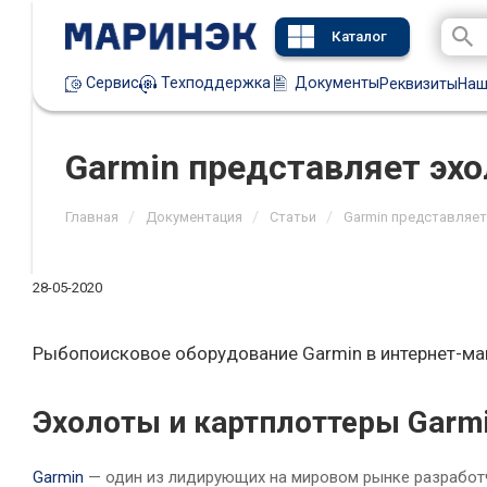
Каталог
Техподдержка
Документы
Сервис
Реквизиты
Наш
Garmin представляет эх
/
/
/
Главная
Документация
Статьи
Garmin представляет
28-05-2020
Рыбопоисковое оборудование Garmin в интернет-ма
Эхолоты и картплоттеры Garmi
Garmin
— один из лидирующих на мировом рынке разработч