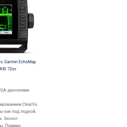
cv
,
Garmin EchoMap
UHD 72sv
QVGA-дисплеями
ированием ClearVu
ы как под лодкой,
в. Эхолот
бы. Помимо