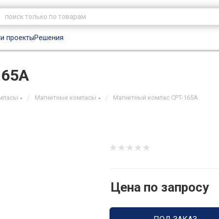
и проекты
Решения
165A
/
/
мпасы
Магнитные компасы
Магнитный компас CPT-165A
Цена по запросу