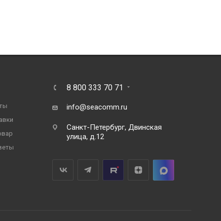
8 800 333 70 71
ты
info@seacomm.ru
авки
Санкт-Петербург, Двинская
овар
улица, д.12
веты