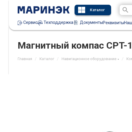
Каталог
Техподдержка
Документы
Сервис
Реквизиты
Наш
Магнитный компас CPT-
/
/
/
Главная
Каталог
Навигационное оборудование
Ко