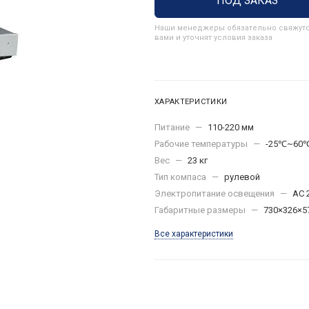
ПОД ЗАКАЗ
Наши менеджеры обязательно свяжутс
вами и уточнят условия заказа
ХАРАКТЕРИСТИКИ
Питание
—
110-220 мм
Рабочие температуры
—
-25℃~60
Вес
—
23 кг
Тип компаса
—
рулевой
Электропитание освещения
—
AC 
Габаритные размеры
—
730×326×5
Все характеристики