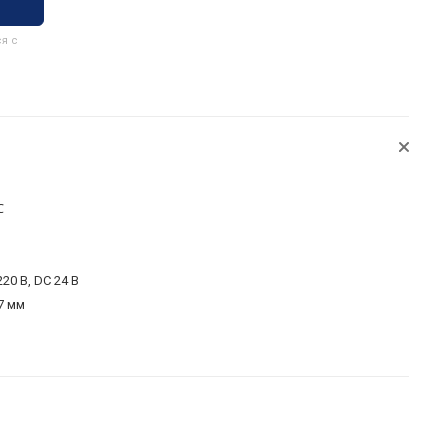
я с
℃
220 В, DC 24 В
7 мм