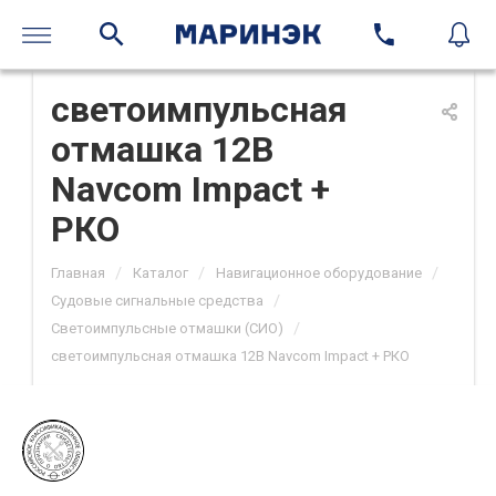
светоимпульсная
отмашка 12В
Navcom Impact +
РКО
/
/
/
Главная
Каталог
Навигационное оборудование
/
Судовые сигнальные средства
/
Светоимпульсные отмашки (СИО)
светоимпульсная отмашка 12В Navcom Impact + РКО