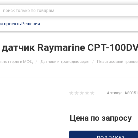
и проекты
Решения
датчик Raymarine CPT-100D
/
/
тплоттеры и МФД
Датчики и трансдьюсеры
Пластиковый транцев
Артикул:
A80351
Цена по запросу