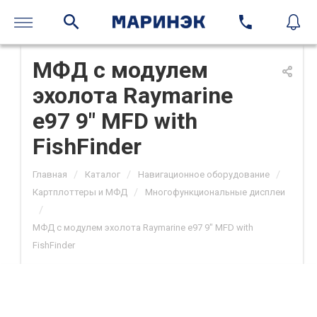
МФД с модулем
эхолота Raymarine
e97 9" MFD with
FishFinder
/
/
/
Главная
Каталог
Навигационное оборудование
/
Картплоттеры и МФД
Многофункциональные дисплеи
/
МФД с модулем эхолота Raymarine e97 9" MFD with
FishFinder