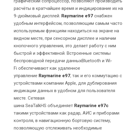
графический сопроцессор, позволяют производить
расчёты в кратчайшее время и индицирование их на
9-дюймовый дисплей.
Raymarine e97
снабжен
удобным интерфейсом, позволяющим самым часто
используемым функциям находиться на экране на
видном месте, при сенсорном дисплее и наличии
кнопочного управления, это делает работу с ним
быстрой и эффективной. Встроенные системы
беспроводной передачи данныхBluetooth
и
Wi-
Fi
обеспечивают как удаленное
управление
Raymarine e97
,
так и его коммутацию с
устройствами компании
Apple,
для дублирования
индикации данных в удобном для пользователя
месте. Сетевая
шина
SeaTalkHS
объединяет
Raymarine e97с
такими устройствами как радар, АИС и приборами
контроля, в навигационную бортовую систему,
позволяющую отслеживать необходимые