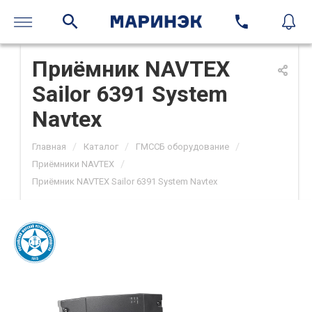
Приёмник NAVTEX
Sailor 6391 System
Navtex
/
/
/
Главная
Каталог
ГМССБ оборудование
/
Приёмники NAVTEX
Приёмник NAVTEX Sailor 6391 System Navtex