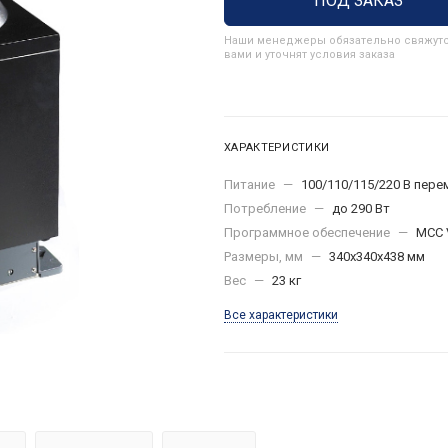
ПОД ЗАКАЗ
Наши менеджеры обязательно свяжутс
вами и уточнят условия заказа
ХАРАКТЕРИСТИКИ
Питание
—
100/110/115/220 В пере
Потребление
—
до 290 Вт
Программное обеспечение
—
MCC V
Размеры, мм
—
340х340х438 мм
Вес
—
23 кг
Все характеристики