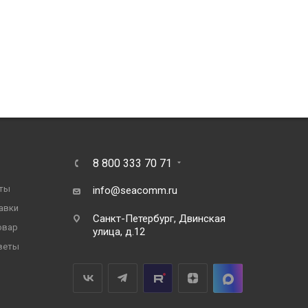
8 800 333 70 71
ты
info@seacomm.ru
авки
Санкт-Петербург, Двинская
овар
улица, д.12
веты