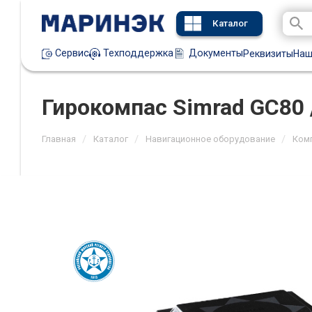
Каталог
Техподдержка
Документы
Сервис
Реквизиты
Наш
Гирокомпас Simrad GC80 
/
/
/
Главная
Каталог
Навигационное оборудование
Ком