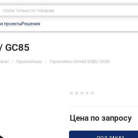
и проекты
Решения
/ GC85
/
/
пасы
Гирокомпасы
Гирокомпас Simrad GC80 / GC85
Цена по запросу