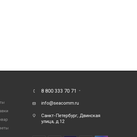
8 800 333 70 71
ты
info@seacomm.ru
авки
Санкт-Петербург, Двинская
овар
улица, д.12
веты