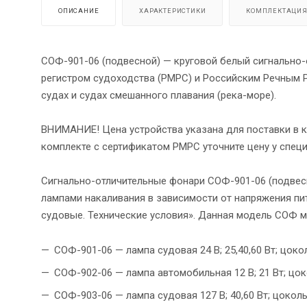
ОПИСАНИЕ
ХАРАКТЕРИСТИКИ
КОМПЛЕКТАЦИ
СОФ-901-06 (подвесной) — круговой белый сигнально
регистром судоходства (РМРС) и Российским Речным Р
судах и судах смешанного плавания (река-море).
ВНИМАНИЕ! Цена устройства указана для поставки в 
комплекте с сертификатом РМРС уточните цену у спец
Сигнально-отличительные фонари СОФ-901-06 (подвес
лампами накаливания в зависимости от напряжения пи
судовые. Технические условия». Данная модель СОФ 
СОФ-901-06 — лампа судовая 24 В; 25,40,60 Вт; цоко
СОФ-902-06 — лампа автомобильная 12 В; 21 Вт; цо
СОФ-903-06 — лампа судовая 127 В; 40,60 Вт; цокол