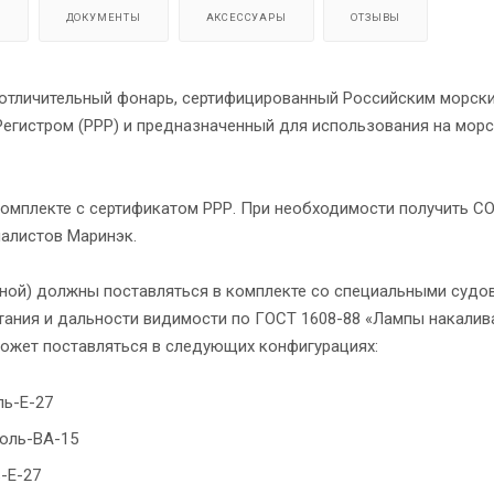
Я
ДОКУМЕНТЫ
АКСЕССУАРЫ
ОТЗЫВЫ
-отличительный фонарь, сертифицированный Российским морск
егистром (РРР) и предназначенный для использования на морс
комплекте с сертификатом РРР. При необходимости получить С
иалистов Маринэк.
ной) должны поставляться в комплекте со специальными суд
тания и дальности видимости по ГОСТ 1608-88 «Лампы накалив
может поставляться в следующих конфигурациях:
ль-Е-27
коль-ВА-15
ь-Е-27