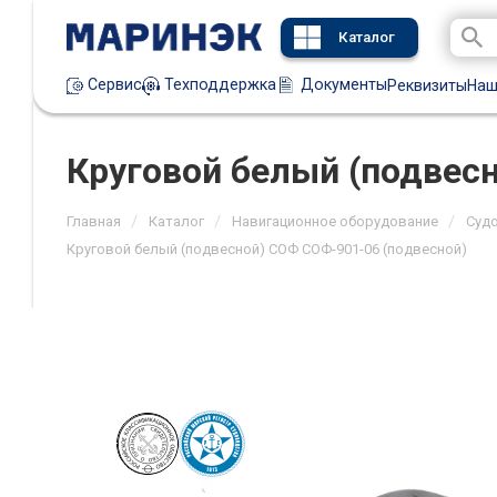
Каталог
Техподдержка
Документы
Сервис
Реквизиты
Наш
Круговой белый (подвес
/
/
/
Главная
Каталог
Навигационное оборудование
Суд
Круговой белый (подвесной) СОФ СОФ-901-06 (подвесной)