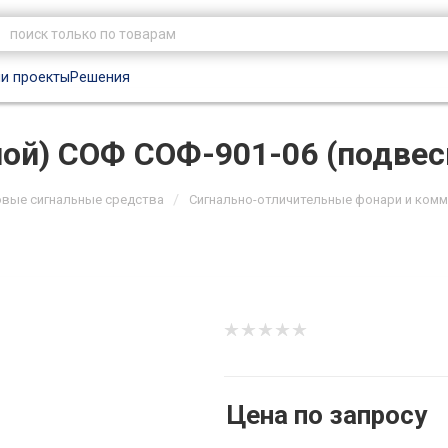
и проекты
Решения
ной) СОФ СОФ-901-06 (подвес
/
овые сигнальные средства
Сигнально-отличительные фонари и ком
Цена по запросу