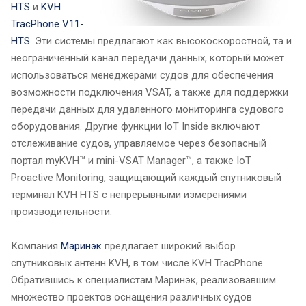
HTS
и
KVH
TracPhone V11-
HTS
. Эти системы предлагают как высокоскоростной, та и
неограниченный канал передачи данных, который может
использоваться менеджерами судов для обеспечения
возможности подключения VSAT, а также для поддержки
передачи данных для удаленного мониторинга судового
оборудования. Другие функции IoT Inside включают
отслеживание судов, управляемое через безопасный
портал myKVH™ и mini-VSAT Manager™, а также IoT
Proactive Monitoring, защищающий каждый спутниковый
терминал KVH HTS с непрерывными измерениями
производительности.
Компания
Маринэк
предлагает широкий выбор
спутниковых антенн KVH, в том числе KVH TracPhone.
Обратившись к специалистам Маринэк, реализовавшим
множество проектов оснащения различных судов