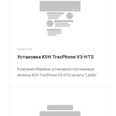
НОВОСТИ
Установка KVH TracPhone V3-HTS
Компания Маринэк установила спутниковую
антенну KVH TracPhone V3-HTS на яхту "Laddy"