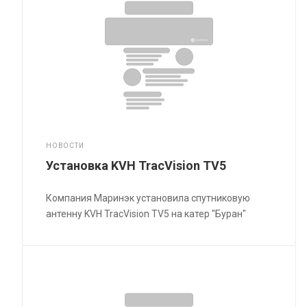
НОВОСТИ
Установка KVH TracVision TV5
Компания Маринэк установила спутниковую
антенну KVH TracVision TV5 на катер "Буран"