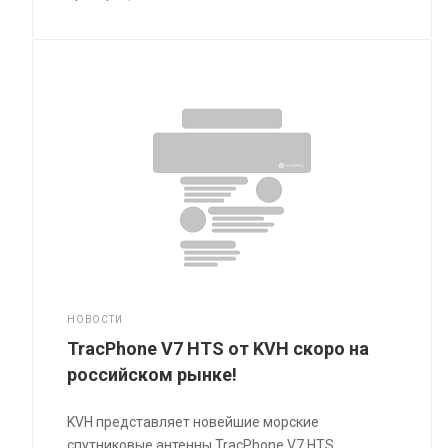
НОВОСТИ
TracPhone V7 HTS от KVH скоро на
российском рынке!
KVH представляет новейшие морские
спутниковые антенны TracPhone V7 HTS