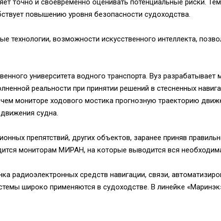
ет точно и своевременно оценивать потенциальные риски. Тем
бствует повышению уровня безопасности судоходства.
ые технологии, возможности искусственного интеллекта, поз
енного университета водного транспорта. Вуз разрабатывает 
лненной реальности при принятии решений в стесненных навига
чем мониторе ходового мостика прогнозную траекторию движе
 движения судна.
ионных препятствий, других объектов, заранее приняв правиль
одится мониторам МИРАН, на которые выводится вся необходим
нка радиоэлектронных средств навигации, связи, автоматизир
стемы широко применяются в судоходстве. В линейке «Маринэк