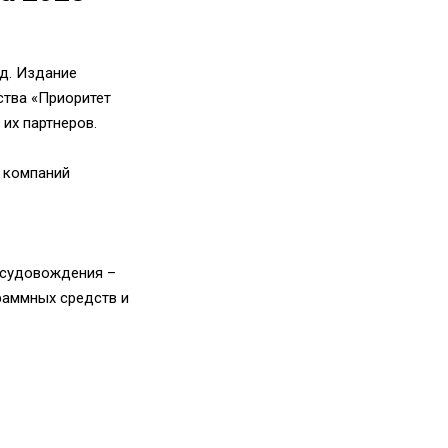
д. Издание
ства «Приоритет
 их партнеров.
ы компаний
 судовождения –
раммных средств и