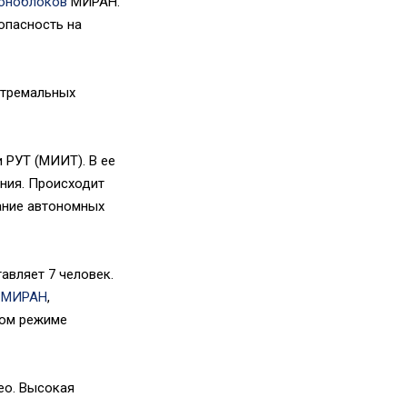
оноблоков
МИРАН.
опасность на
стремальных
 РУТ (МИИТ). В ее
ния. Происходит
ание автономных
тавляет 7 человек.
а
МИРАН
,
ком режиме
eo. Высокая