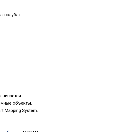
а-палуба».
печивается
емные объекты,
t Mapping System,