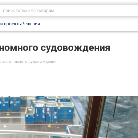
и проекты
Решения
ономного судовождения
е автономного судовождения