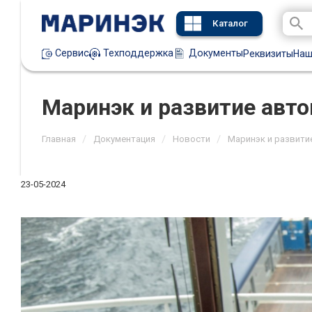
Каталог
Техподдержка
Документы
Сервис
Реквизиты
Наш
Маринэк и развитие авт
/
/
/
Главная
Документация
Новости
Маринэк и развити
23-05-2024