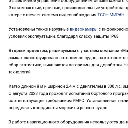
Эффективное управление оборудованием безэкипажного 
Эти компактные, прочные, производительные устройства пр
катере отвечает система видеонаблюдения
ТСОН МИРАН
.
Установлены также наружные
видеокамеры
с инфракрасно
условиях эксплуатации, благодаря классу защиты IP68.
Вторым проектом
, реализуемым с участием компании «Ма
рамках сконструировано автономное судно, на котором т
сбор статистики, выявляются алгоритмы для доработки. Н
технологий.
Катер длиной 8 м и шириной 2,4 м с двигателем в 300 л.с.
С августа 2023 года проходят испытания бортового прогр
соответствующее требованиям РМРС. Установленное техн
определять координаты морских и речных судов.
В работе навигационного оборудования используются данны