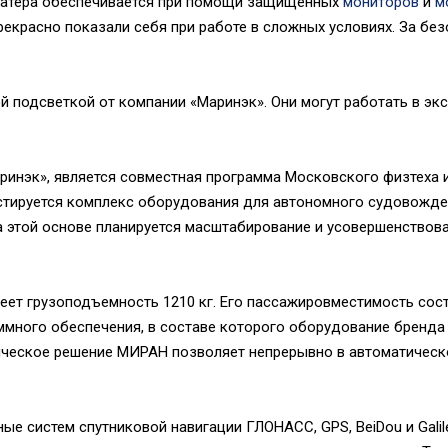
катера обеспечивается при помощи защищенных
мониторов
и
м
екрасно показали себя при работе в сложных условиях. За без
й подсветкой от компании «Маринэк». Они могут работать в эк
ринэк», является совместная программа Московского физтеха и
естируется комплекс оборудования для автономного судовожде
а этой основе планируется масштабирование и усовершенствов
 имеет грузоподъемность 1210 кг. Его пассажировместимость сос
аммного обеспечения, в составе которого оборудование бренд
ическое решение МИРАН позволяет непрерывно в автоматичес
е систем спутниковой навигации ГЛОНАСС, GPS, BeiDou и Galil