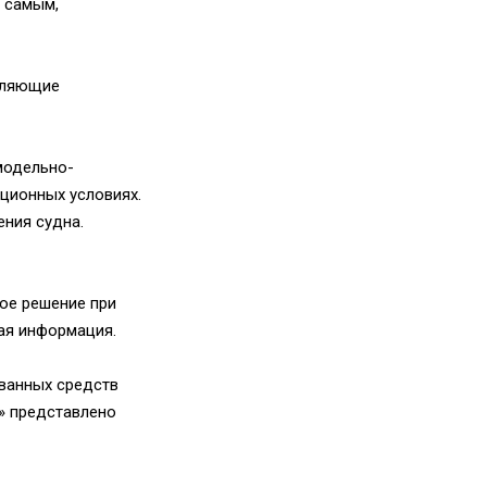
 самым,
воляющие
модельно-
ционных условиях.
ния судна.
ное решение при
ая информация.
ованных средств
» представлено