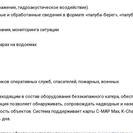
ражение, гидроакустическое воздействие).
ые и обработанные сведения в формате «палуба-берег», «палуб
ания, мониторинга ситуации:
жарах на водоемах.
иков оперативных служб, спасателей, пожарных, военных.
 входящим в состав оборудования безэкипажного катера, обес
нция позволяет обнаруживать, сопровождать надводные и наз
ость объектов. Система поддерживает карты C-MAP Max, K-Char
 дна.