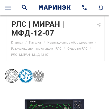
РЛС | МИРАН |
МФД-12-07
/
/
/
Главная
Каталог
Навигационное оборудование
/
/
Радиолокационные станции - РЛС
Судовые РЛС
РЛС | МИРАН | МФД-12-07