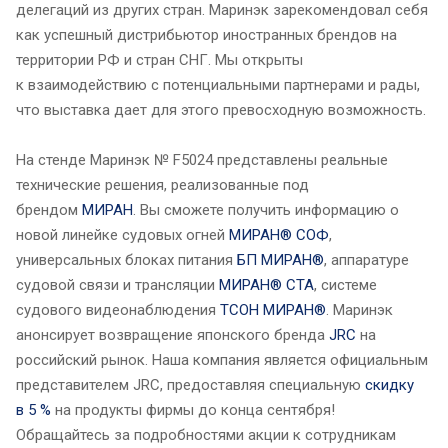
делегаций из других стран. Маринэк зарекомендовал себя
как успешный дистрибьютор иностранных брендов на
территории РФ и стран СНГ. Мы открыты
к взаимодействию с потенциальными партнерами и рады,
что выставка дает для этого превосходную возможность.
На стенде Маринэк № F5024 представлены реальные
технические решения, реализованные под
брендом
МИРАН
. Вы сможете получить информацию о
новой линейке судовых огней
МИРАН® СОФ
,
универсальных блоках питания
БП МИРАН®
, аппаратуре
судовой связи и трансляции
МИРАН® СТА
, системе
судового видеонаблюдения
ТСОН МИРАН®
. Маринэк
анонсирует возвращение японского бренда
JRC
на
российский рынок. Наша компания является официальным
представителем JRC, предоставляя специальную
скидку
в 5 %
на продукты фирмы до конца сентября!
Обращайтесь за подробностями акции к сотрудникам