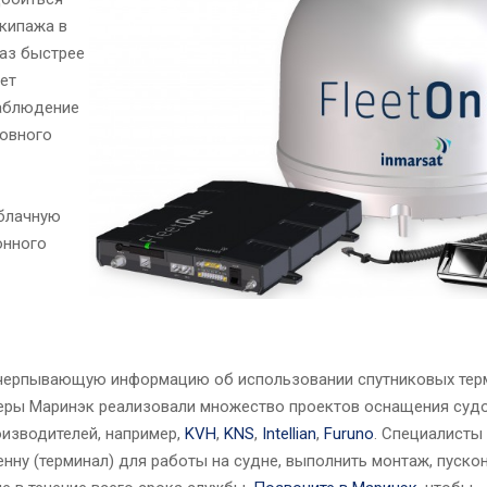
экипажа в
раз быстрее
ет
наблюдение
ловного
облачную
онного
счерпывающую информацию об использовании спутниковых терми
неры Маринэк реализовали множество проектов оснащения суд
оизводителей, например,
KVH
,
KNS
,
Intellian
,
Furuno
. Специалисты
нну (терминал) для работы на судне, выполнить монтаж, пуско