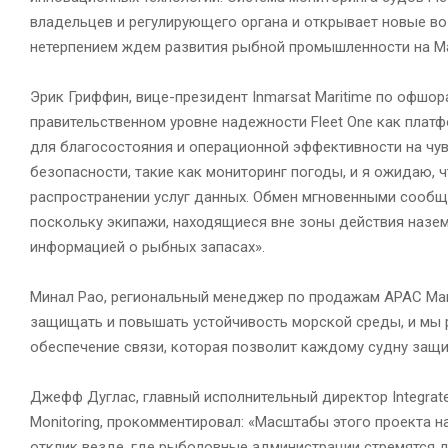
владельцев и регулирующего органа и открывает новые во
нетерпением ждем развития рыбной промышленности на Ма
Эрик Гриффин, вице-президент Inmarsat Maritime по офшо
правительственном уровне надежности Fleet One как плат
для благосостояния и операционной эффективности на чу
безопасности, такие как мониторинг погоды, и я ожидаю, 
распространении услуг данных. Обмен мгновенными сообщ
поскольку экипажи, находящиеся вне зоны действия наземн
информацией о рыбных запасах».
Минал Рао, региональный менеджер по продажам APAC Mar
защищать и повышать устойчивость морской среды, и мы 
обеспечение связи, которая позволит каждому судну защ
Джефф Дуглас, главный исполнительный директор Integrat
Monitoring, прокомментировал: «Масштабы этого проекта н
отклик везде, где рыболовные администрации стремятся 