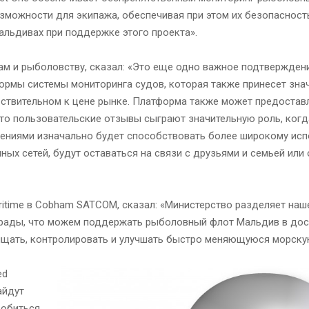
зможности для экипажа, обеспечивая при этом их безопасность
льдивах при поддержке этого проекта».
рам и рыболовству, сказал: «Это еще одно важное подтвержден
формы системы мониторинга судов, которая также принесет зн
вствительном к цене рынке. Платформа также может предостав
что пользовательские отзывы сыграют значительную роль, когд
ениями изначально будет способствовать более широкому ис
ых сетей, будут оставаться на связи с друзьями и семьей или
itime в Cobham SATCOM, сказал: «Министерство разделяет наш
рады, что можем поддержать рыболовный флот Мальдив в дост
ищать, контролировать и улучшать быстро меняющуюся морску
ed
айдут
добиться