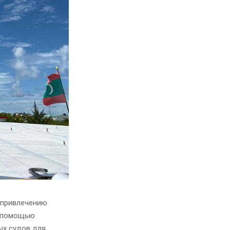
 привлечению
с помощью
ых судов для