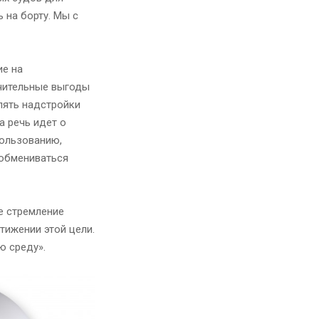
 на борту. Мы с
ие на
ачительные выгоды
лять надстройки
а речь идет о
пользованию,
 обмениваться
е стремление
ижении этой цели.
ю среду».