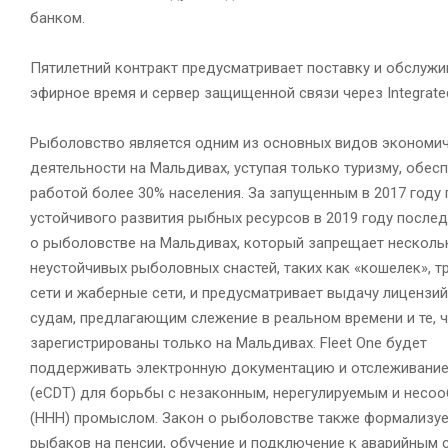
банком.
Пятилетний контракт предусматривает поставку и обслужив
эфирное время и сервер защищенной связи через Integrate
Рыболовство является одним из основных видов экономи
деятельности на Мальдивах, уступая только туризму, обес
работой более 30% населения. За запущенным в 2017 году
устойчивого развития рыбных ресурсов в 2019 году после
о рыболовстве на Мальдивах, который запрещает нескол
неустойчивых рыболовных снастей, таких как «кошелек», 
сети и жаберные сети, и предусматривает выдачу лицензий
судам, предлагающим слежение в реальном времени и те, 
зарегистрированы только на Мальдивах. Fleet One будет
поддерживать электронную документацию и отслеживание
(eCDT) для борьбы с незаконным, нерегулируемым и нес
(ННН) промыслом. Закон о рыболовстве также формализуе
рыбаков на пенсии, обучение и подключение к аварийным 