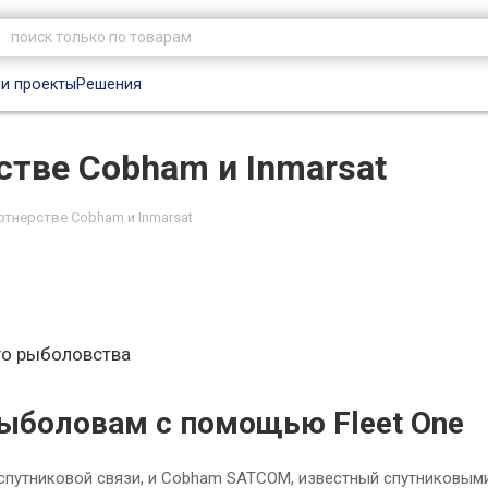
и проекты
Решения
рстве Cobham и Inmarsat
партнерстве Cobham и Inmarsat
го рыболовства
рыболовам с помощью Fleet One
 спутниковой связи, и Cobham SATCOM, известный спутниковым