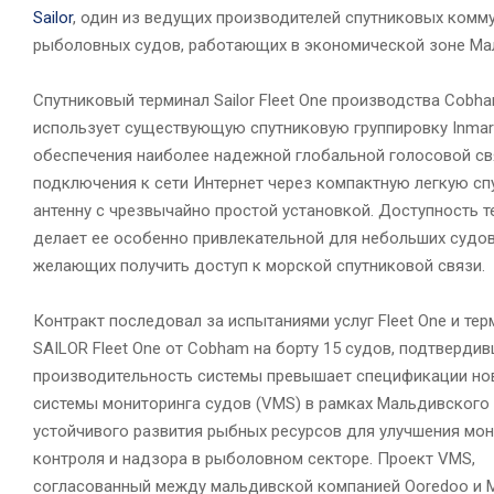
Sailor
, один из ведущих производителей спутниковых комм
рыболовных судов, работающих в экономической зоне Ма
Спутниковый терминал Sailor Fleet One производства Cobh
использует существующую спутниковую группировку Inmar
обеспечения наиболее надежной глобальной голосовой св
подключения к сети Интернет через компактную легкую с
антенну с чрезвычайно простой установкой. Доступность т
делает ее особенно привлекательной для небольших судов
желающих получить доступ к морской спутниковой связи.
Контракт последовал за испытаниями услуг Fleet One и те
SAILOR Fleet One от Cobham на борту 15 судов, подтвердив
производительность системы превышает спецификации но
системы мониторинга судов (VMS) в рамках Мальдивского
устойчивого развития рыбных ресурсов для улучшения мон
контроля и надзора в рыболовном секторе. Проект VMS,
согласованный между мальдивской компанией Ooredoo и М