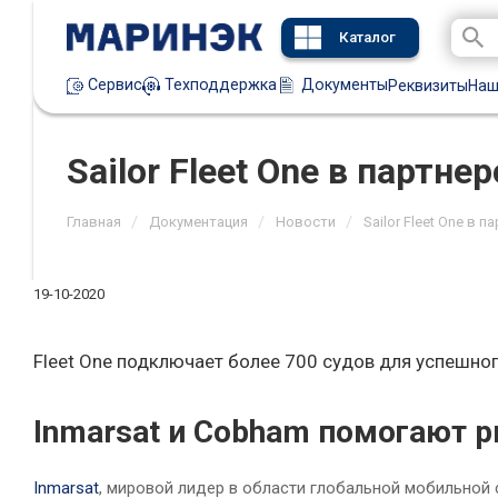
Каталог
Техподдержка
Документы
Сервис
Реквизиты
Наш
Sailor Fleet One в партне
/
/
/
Главная
Документация
Новости
Sailor Fleet One в 
19-10-2020
Fleet One подключает более 700 судов для успешно
Inmarsat и Cobham помогают 
Inmarsat
, мировой лидер в области глобальной мобильной