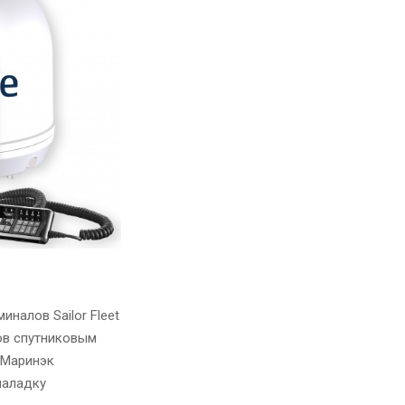
налов Sailor Fleet
ов спутниковым
 Маринэк
наладку