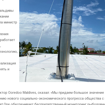
Мальдивы
жании
ла министр
ления
 работает
,
ехнологию,
еализация
нять и
тор Ooredoo Maldives, сказал: «Мы придаем большое значение
чению нового социально-экономического прогресса общества 
eet One обеспечивает беспрепятственный мониторинг рыболовн