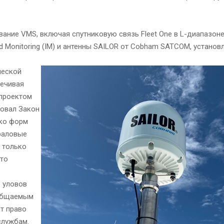
ание VMS, включая спутниковую связь Fleet One в L-диапазоне
d Monitoring (IM) и антенны SAILOR от Cobham SATCOM, установ
ческой
печивая
 проектом
довал Закон
ько форм
траловые
 только
что
 уловов
ообщаемым
т право
службам.