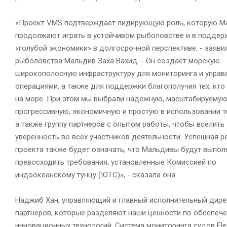
«Проект VMS подтверждает лидирующую роль, которую 
продолжают играть в устойчивом рыболовстве и в поддер
«голубой экономики» в долгосрочной перспективе, - заяви
рыболовства Мальдив Заха Вахид. - Он создает морскую
широкополосную инфраструктуру для мониторинга и управ
операциями, а также для поддержки благополучия тех, кто
на море. При этом мы выбрали надежную, масштабируемую
прогрессивную, экономичную и простую в использовании т
а также группу партнеров с опытом работы, чтобы вселить
уверенность во всех участников деятельности. Успешная р
проекта также будет означать, что Мальдивы будут выпол
превосходить требования, установленные Комиссией по
индоокеанскому тунцу (IOTC)», - сказала она.
Наджиб Хан, управляющий и главный исполнительный дирек
партнеров, которые разделяют наши ценности по обеспе
инновационных технологий. Система мониторинга судов Fl