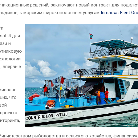
уникационных решений, заключают новый контракт для подклю
льдивов, к морским широкополосным услугам
Inmarsat Fleet On
am
sat-4 для
язи и
путниковую
ехнологии
, впервые
рминалов
ших, что
вой
 проекта
иторинга,
инистерством рыболовства и сельского хозяйства, финансиру