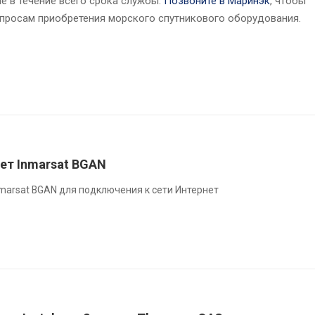
е в течение всего срока службы.
Позвоните в Маринэк
, чтобы
просам приобретения морского спутникового оборудования.
ет Inmarsat BGAN
marsat BGAN для подключения к сети Интернет