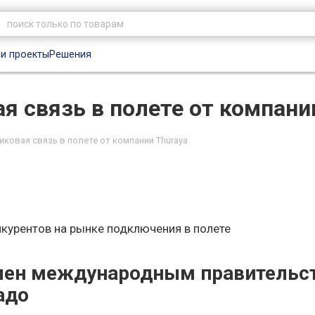
и проекты
Решения
ая связь в полете от компани
никовая связь в полете от компании Thuraya
нкурентов на рынке подключения в полете
авлен международным правитель
адо