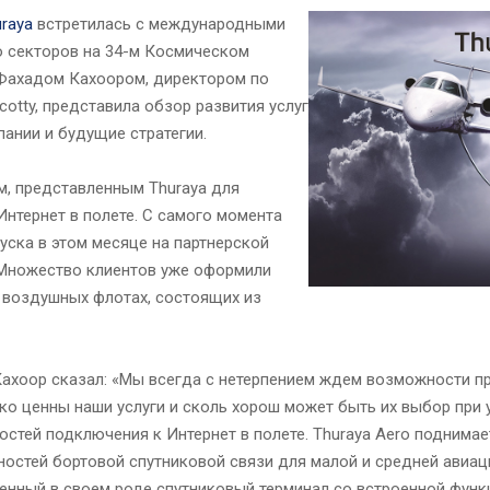
raya
встретилась с международными
о секторов на 34-м Космическом
 Фахадом Кахоором, директором по
cotty, представила обзор развития услуг
пании и будущие стратегии.
м, представленным Thuraya для
нтернет в полете. С самого момента
уска в этом месяце на партнерской
 Множество клиентов уже оформили
х воздушных флотах, состоящих из
ахоор сказал: «Мы всегда с нетерпением ждем возможности п
ко ценны наши услуги и сколь хорош может быть их выбор при
остей подключения к Интернет в полете. Thuraya Aero поднимае
остей бортовой спутниковой связи для малой и средней авиац
енный в своем роде спутниковый терминал со встроенной фун