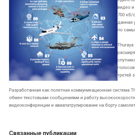
видео и
700 кб/
данная 
по самы
Thuraya
расширя
спутник
голосов
третей 
Разработанная как полетная коммуникационная система Th
обмен текстовыми сообщениями и работу высокоскоростны
видеоконференции и авиапатрулирование на борту самолето
Связанные публикации