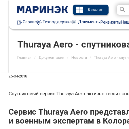
Каталог
Техподдержка
Документы
Сервис
Реквизиты
Наш
Thuraya Aero - спутников
/
/
/
Главная
Документация
Новости
Thuraya Aero - спут
25-04-2018
Спутниковый сервис Thuraya Aero активно теснит ко
Сервис Thuraya Aero предст
и военным экспертам в Колор