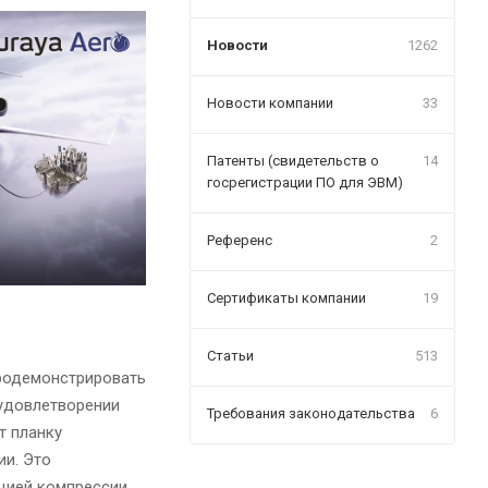
Новости
1262
Новости компании
33
Патенты (свидетельств о
14
госрегистрации ПО для ЭВМ)
Референс
2
Сертификаты компании
19
Статьи
513
родемонстрировать
 удовлетворении
Требования законодательства
6
т планку
ии. Это
кцией компрессии