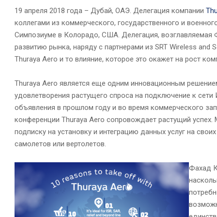
19 апреля 2018 года – Дубай, ОАЭ. Делегация компании
Thu
коллегами из коммерческого, государственного и военног
Симпозиуме в Колорадо, США. Делегация, возглавляемая
развитию рынка, наряду с партнерами из SRT Wireless and S
Thuraya Aero и то влияние, которое это окажет на рост ком
Thuraya Aero является еще одним инновационным решение
удовлетворения растущего спроса на подключение к сети И
объявления в прошлом году и во время коммерческого зап
конференции Thuraya Aero сопровождает растущий успех.
подписку на установку и интеграцию данных услуг на свои
самолетов или вертолетов.
Фахад К
насколь
потребн
возможн
единств