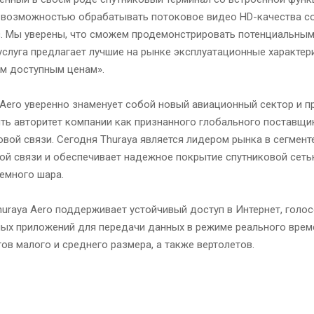
 возможностью обрабатывать потоковое видео HD-качества с
с. Мы уверены, что сможем продемонстрировать потенциальным
услуга предлагает лучшие на рынке эксплуатационные характер
м доступным ценам».
 Aero уверенно знаменует собой новый авиационный сектор и 
ть авторитет компании как признанного глобального поставщи
овой связи. Сегодня Thuraya является лидером рынка в сегмент
ой связи и обеспечивает надежное покрытие спутниковой сеть
земного шара.
uraya Aero поддерживает устойчивый доступ в Интернет, голо
х приложений для передачи данных в режиме реального време
в малого и среднего размера, а также вертолетов.