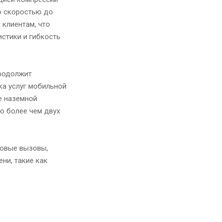
о скоростью до
 клиентам, что
истики и гибкость
продолжит
ка услуг мобильной
е наземной
ю более чем двух
совые вызовы,
ни, такие как