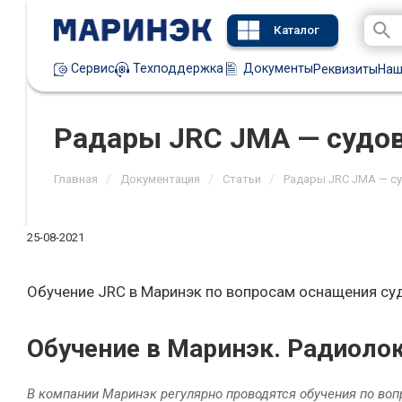
Каталог
Техподдержка
Документы
Сервис
Реквизиты
Наш
Радары JRC JMA — судов
/
/
/
Главная
Документация
Статьи
Радары JRC JMA — су
25-08-2021
Обучение JRC в Маринэк по вопросам оснащения с
Обучение в Маринэк. Радиоло
В компании Маринэк регулярно проводятся обучения по во