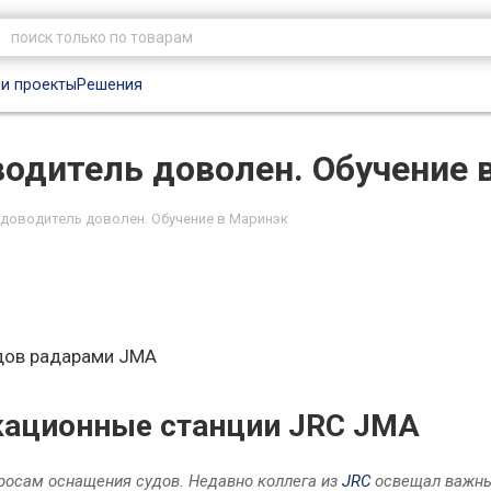
и проекты
Решения
одитель доволен. Обучение 
доводитель доволен. Обучение в Маринэк
удов радарами JMA
кационные станции JRC JMA
просам оснащения судов. Недавно коллега из
JRC
освещал важны