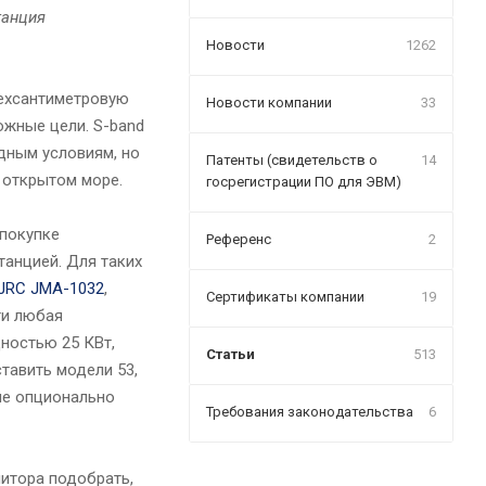
танция
Новости
1262
рехсантиметровую
Новости компании
33
ожные цели. S-band
дным условиям, но
Патенты (свидетельств о
14
 открытом море.
госрегистрации ПО для ЭВМ)
 покупке
Референс
2
танцией. Для таких
JRC JMA-1032
,
Сертификаты компании
19
ти любая
ностью 25 КВт,
Статьи
513
тавить модели 53,
рые опционально
Требования законодательства
6
итора подобрать,