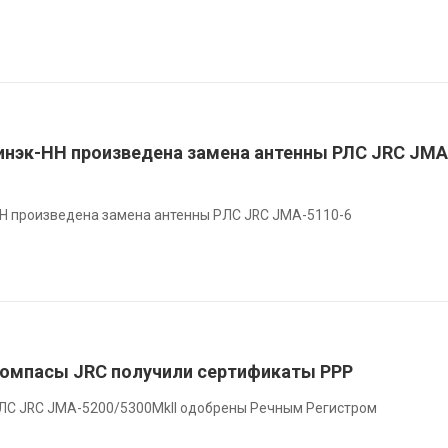
нэк-НН произведена замена антенны РЛС JRC JMA
Н произведена замена антенны РЛС JRC JMA-5110-6
компасы JRC получили сертификаты РРР
РЛС JRC JMA-5200/5300MkII одобрены Речным Регистром