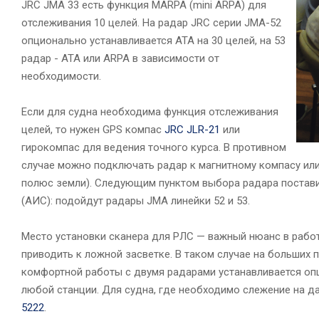
JRC JMA 33 есть функция MARPA (mini ARPA) для
отслеживания 10 целей. На радар JRC серии JMA-52
опционально устанавливается ATA на 30 целей, на 53
радар - ATA или ARPA в зависимости от
необходимости.
Если для судна необходима функция отслеживания
целей, то нужен GPS компас
JRC JLR-21
или
гирокомпас для ведения точного курса. В противном
случае можно подключать радар к магнитному компасу или
полюс земли). Следующим пунктом выбора радара постав
(АИС): подойдут радары JMA линейки 52 и 53.
Место установки сканера для РЛС — важный нюанс в работ
приводить к ложной засветке. В таком случае на больших 
комфортной работы с двумя радарами устанавливается опц
любой станции. Для судна, где необходимо слежение на д
5222
.