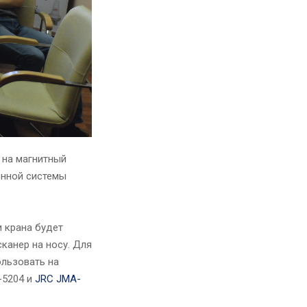
 на магнитный
онной системы
и крана будет
канер на носу. Для
ользовать на
-5204 и
JRC JMA-