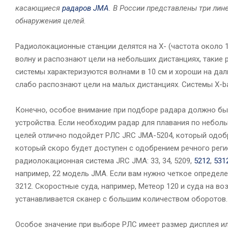
касающиеся
радаров JMA
. В России представлены три лин
обнаружения целей.
Радиолокационные станции делятся на X- (частота около 1
волну и распознают цели на небольших дистанциях, такие
системы характеризуются волнами в 10 см и хороши на дал
слабо распознают цели на малых дистанциях. Системы X-b
Конечно, особое внимание при подборе радара должно быт
устройства. Если необходим радар для плавания по небол
целей отлично подойдет РЛС JRC JMA-5204, который одоб
который скоро будет доступен с одобрением речного реги
радиолокационная система JRC JMA: 33, 34, 5209,
5212
,
531
например, 22 модель JMA. Если вам нужно четкое определе
3212. Скоростные суда, например, Метеор 120 и суда на в
устанавливается сканер с большим количеством оборотов.
Особое значение при выборе РЛС имеет размер дисплея ил