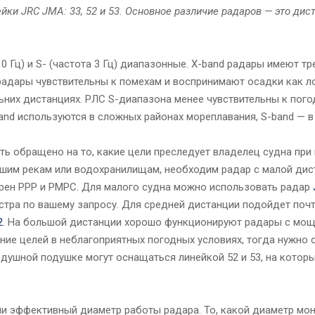
ейки JRC JMA: 33, 52 и 53. Основное различие радаров — это дис
0 Гц) и S- (частота 3 Гц) диапазонные. X-band радары имеют т
 радары чувствительны к помехам и воспринимают осадки как л
ьних дистанциях. РЛС S-диапазона менее чувствительны к пого
and используются в сложных районах мореплавания, S-band — в
ь обращено на то, какие цели преследует владелец судна при
ьшим рекам или водохранилищам, необходим радар с малой дис
рен РРР и РМРС. Для малого судна можно использовать радар
стра по вашему запросу. Для средней дистанции подойдет поч
2
. На большой дистанции хорошо функционируют радары с мощ
ние целей в неблагоприятных погодных условиях, тогда нужно с
оздушной подушке могут оснащаться линейкой 52 и 53, на кото
и эффективный диаметр работы радара. То, какой диаметр мон