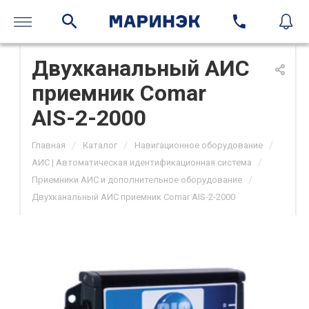
Двухканальный АИС
приемник Comar
AIS-2-2000
/
/
/
Главная
Каталог
Навигационное оборудование
/
АИС | Автоматическая идентификационная система
/
Приемники АИС и дополнительное оборудование
Двухканальный АИС приемник Comar AIS-2-2000