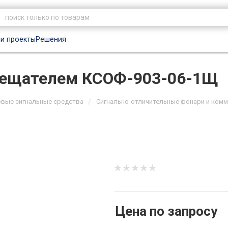
и проекты
Решения
вещателем КСОФ-903-06-1Щ
/
овые сигнальные средства
Сигнально-отличительные фонари и ком
Цена по запросу