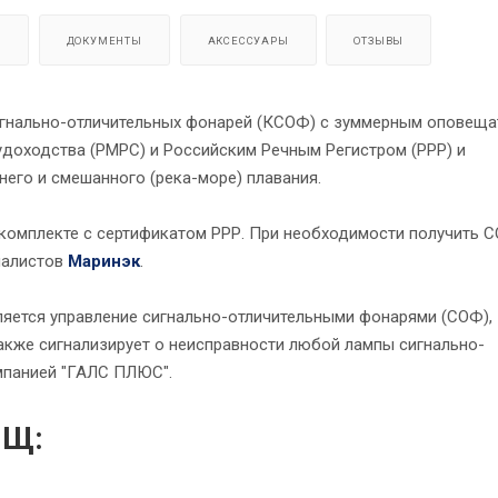
Я
ДОКУМЕНТЫ
АКСЕССУАРЫ
ОТЗЫВЫ
игнально-отличительных фонарей (КСОФ) с зуммерным оповеща
доходства (РМРС) и Российским Речным Регистром (РРР) и
его и смешанного (река-море) плавания.
 комплекте с сертификатом РРР. При необходимости получить 
иалистов
Маринэк
.
яется управление сигнально-отличительными фонарями (СОФ),
также сигнализирует о неисправности любой лампы сигнально-
мпанией "ГАЛС ПЛЮС".
1Щ: