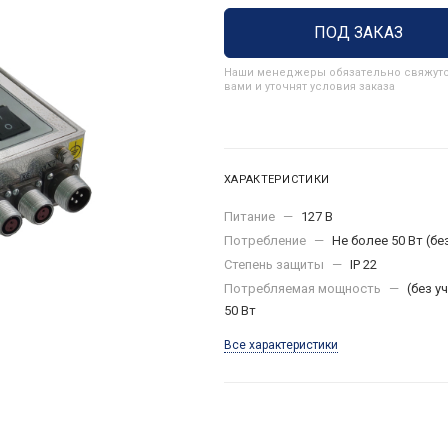
ПОД ЗАКАЗ
Наши менеджеры обязательно свяжутс
вами и уточнят условия заказа
ХАРАКТЕРИСТИКИ
Питание
—
127 В
Потребление
—
Не более 50 Вт (б
Степень защиты
—
IP 22
Потребляемая мощность
—
(без 
50 Вт
Все характеристики