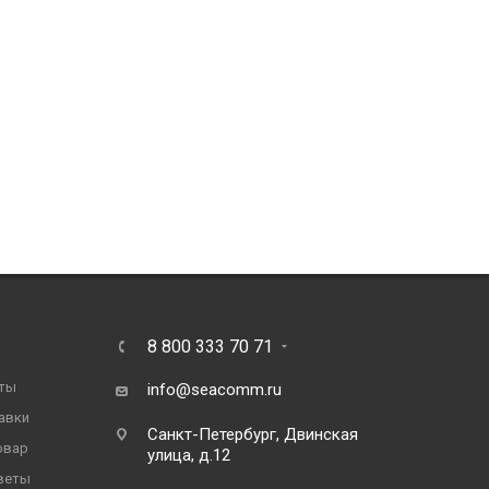
8 800 333 70 71
ты
info@seacomm.ru
авки
Санкт-Петербург, Двинская
овар
улица, д.12
веты