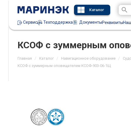
Каталог
Техподдержка
Документы
Сервис
Реквизиты
Наш
КСОФ с зуммерным опо
/
/
/
Главная
Каталог
Навигационное оборудование
Суд
КСОФ с зуммерным оповещателем КСОФ-903-06-1Щ