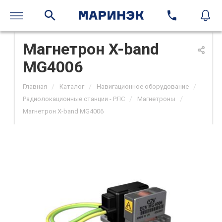
Магнетрон X-band
MG4006
/
/
/
Главная
Каталог
Навигационное оборудование
/
/
Радиолокационные станции - РЛС
Магнетроны
Магнетрон X-band MG4006