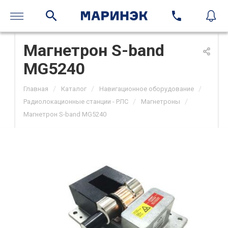
Магнетрон S-band
MG5240
/
/
/
Главная
Каталог
Навигационное оборудование
/
/
Радиолокационные станции - РЛС
Магнетроны
Магнетрон S-band MG5240