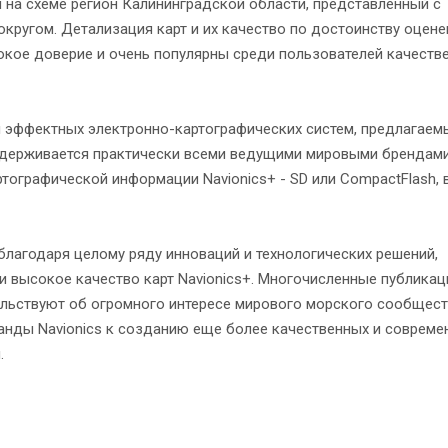
 на схеме регион Калининградской области, представленный с
ругом. Детализация карт и их качество по достоинству оцен
окое доверие и очень популярны среди пользователей качеств
 и эффектных электронно-картографических систем, предлагаем
оддерживается практически всеми ведущими мировыми брендам
тографической информации Navionics+ - SD или CompactFlash, 
благодаря целому ряду инноваций и технологических решений,
и высокое качество карт Navionics+. Многочисленные публикац
ельствуют об огромного интересе мирового морского сообщест
анды Navionics к созданию еще более качественных и совреме
.