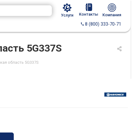
Контакты
Компания
Услуги
8 (800) 333-70-71
бласть 5G337S
ская область 5G337S
S