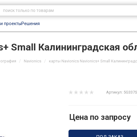
и проекты
Решения
cs+ Small Калининградская о
/
/
тография
Navionics
карты Navionics Navionics+ Small Калининград
Артикул:
5G337
Цена по запросу