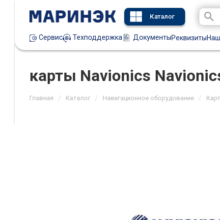
Каталог
Техподдержка
Документы
Сервис
Реквизиты
Наш
карты Navionics Navioni
/
/
/
Главная
Каталог
Навигационное оборудование
Кар