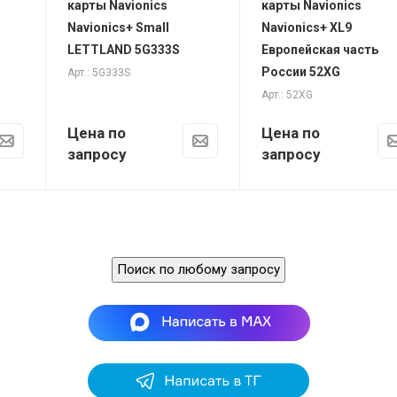
карты Navionics
карты Navionics
Navionics+ Small
Navionics+ XL9
LETTLAND 5G333S
Европейская часть
России 52XG
Арт.: 5G333S
Арт.: 52XG
Цена по
Цена по
запросу
запросу
Поиск по любому запросу