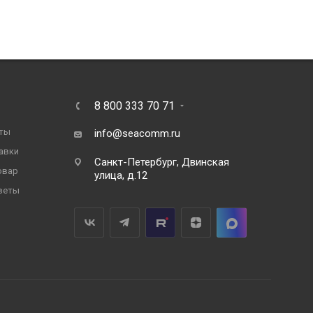
8 800 333 70 71
ты
info@seacomm.ru
авки
Санкт-Петербург, Двинская
овар
улица, д.12
веты