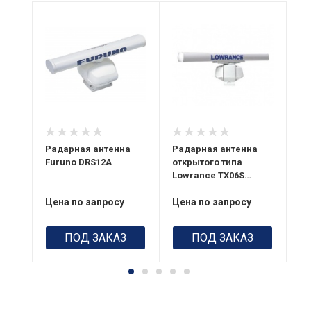
Питание
Выходная
Пи
110 В или 230 В
24
мощность
6 кВт
Мощность
12 кВт
а
Радарная антенна
Радарная антенна
ра
Furuno DRS12A
открытого типа
Si
Lowrance TX06S
(TX06S-1)
Цена по запросу
Цена по запросу
Це
ПОД ЗАКАЗ
ПОД ЗАКАЗ