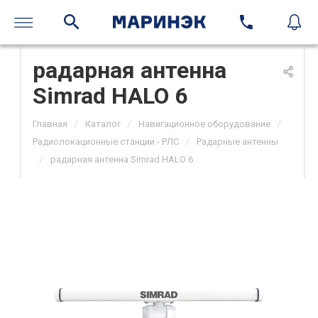
радарная антенна
Simrad HALO 6
/
/
/
Главная
Каталог
Навигационное оборудование
/
Радиолокационные станции - РЛС
Радарные антенны
/
радарная антенна Simrad HALO 6