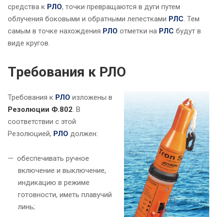
средства к
РЛО
, точки превращаются в дуги путем
облучения боковыми и обратными лепестками
РЛС
. Тем
самым в точке нахождения
РЛО
отметки на
РЛС
будут в
виде кругов.
Требования к РЛО
Требования к
РЛО
изложены в
Резолюции Ф.802
. В
соответствии с этой
Резолюцией,
РЛО
должен:
обеспечивать ручное
включение и выключение,
индикацию в режиме
готовности, иметь плавучий
линь;