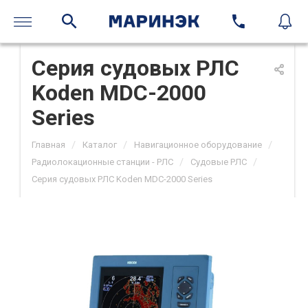
Серия судовых РЛС
Koden MDC-2000
Series
/
/
/
Главная
Каталог
Навигационное оборудование
/
/
Радиолокационные станции - РЛС
Судовые РЛС
Серия судовых РЛС Koden MDC-2000 Series