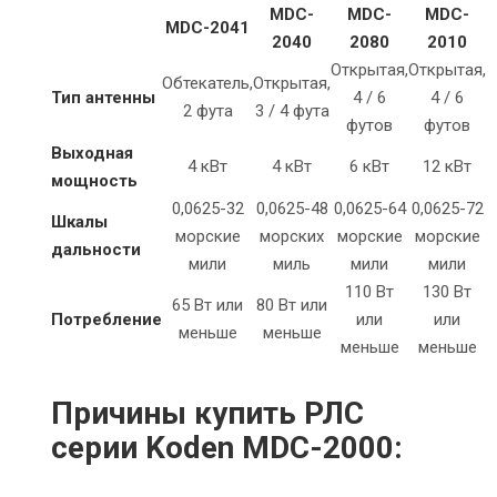
MDC-
MDC-
MDC-
MDC-2041
2040
2080
2010
Открытая,
Открытая,
Обтекатель,
Открытая,
Тип антенны
4 / 6
4 / 6
2 фута
3 / 4 фута
футов
футов
Выходная
4 кВт
4 кВт
6 кВт
12 кВт
мощность
0,0625-32
0,0625-48
0,0625-64
0,0625-72
Шкалы
морские
морских
морские
морские
дальности
мили
миль
мили
мили
110 Вт
130 Вт
65 Вт или
80 Вт или
Потребление
или
или
меньше
меньше
меньше
меньше
Причины купить РЛС
серии Koden MDC-2000: