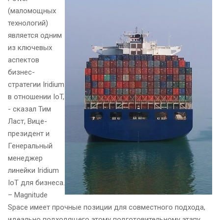
(маломощных
технологий)
является одним
из ключевых
аспектов
бизнес-
стратегии Iridium
в отношении IoT,
- сказал Тим
Ласт, Вице-
президент и
Генеральный
менеджер
линейки Iridium
IoT для бизнеса.
– Magnitude
Space имеет прочные позиции для совместного подхода,
идеально подходящего этому подготовительному этапу