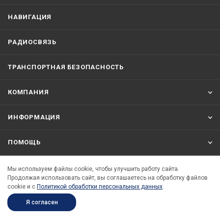
НАВИГАЦИЯ
РАДИОСВЯЗЬ
ТРАНСПОРТНАЯ БЕЗОПАСНОСТЬ
КОМПАНИЯ
ИНФОРМАЦИЯ
ПОМОЩЬ
Мы используем файлы cookie, чтобы улучшить работу сайта.
8 800 333 70 71
Продолжая использовать сайт, вы соглашаетесь на обработку файлов
cookie и c
Политикой обработки персональных данных
.
info@seacomm.ru
Я согласен
Санкт-Петербург, Двинская улица, д.12