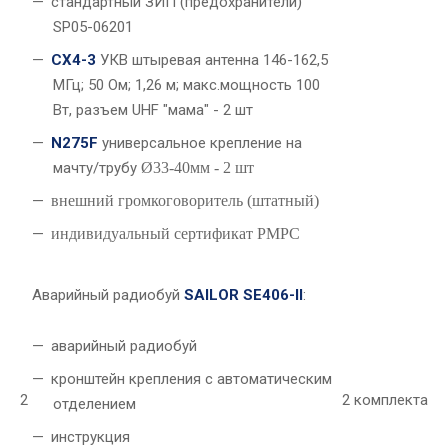
стандартный ЗИП (предохранители)
SP05-06201
CX4-3
УКВ штыревая антенна 146-162,5
МГц; 50 Ом; 1,26 м; макс.мощность 100
Вт, разъем UHF "мама" - 2 шт
N275F
универсальное крепление на
мачту/трубу
Ø33-40мм - 2 шт
внешний громкоговоритель (штатный)
индивидуальный сертификат РМРС
Аварийный радиобуй
SAILOR SE406-II
:
аварийный радиобуй
кронштейн крепления с автоматическим
2
2 комплекта
отделением
инструкция