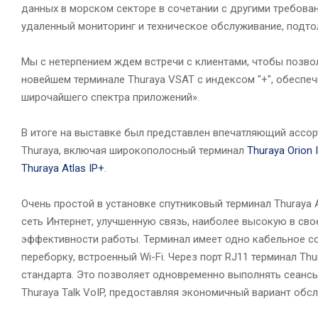
данных в морском секторе в сочетании с другими требован
удаленный мониторинг и техническое обслуживание, подто
Мы с нетерпением ждем встречи с клиентами, чтобы позво
новейшем терминале Thuraya VSAT с индексом "+", обес
широчайшего спектра приложений».
В итоге на выставке был представлен впечатляющий ассо
Thuraya, включая широкополосный терминал
Thuraya Orion 
Thuraya Atlas IP+
.
Очень простой в установке спутниковый терминал Thuraya 
сеть Интернет, улучшенную связь, наиболее высокую в св
эффективности работы. Терминал имеет одно кабельное с
переборку, встроенный Wi-Fi. Через порт RJ11 терминал 
стандарта. Это позволяет одновременно выполнять сеансы
Thuraya Talk VoIP, предоставляя экономичный вариант обс