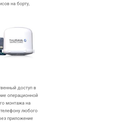
сов на борту,
твенный доступ в
ение операционной
го монтажа на
у телефону любого
рез приложение