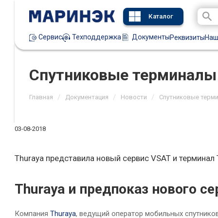
Каталог
Техподдержка
Документы
Сервис
Реквизиты
Наш
Cпутниковые терминалы Th
/
/
/
Главная
Документация
Новости
Cпутниковые термина
03-08-2018
Thuraya представила новый сервис VSAT и терминал T
Thuraya и предпоказ нового се
Компания
Thuraya
, ведущий оператор мобильных спутников