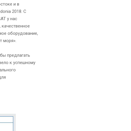
стоке и в
donia 2018. С
AT у нас
, качественное
мое оборудование,
т моря».
обы предлагать
вело к успешному
кального
для