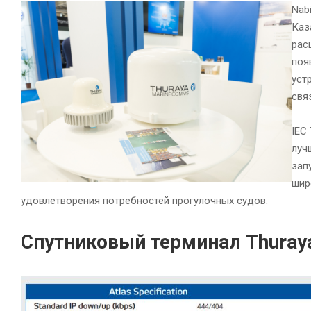
Nab
Каз
рас
поя
уст
свя
IEC
луч
запу
шир
удовлетворения потребностей прогулочных судов.
Спутниковый терминал Thuraya