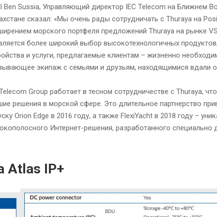
il Ben Sussia, Управляющий директор IEC Telecom на Ближнем Во
ахстане сказал: «Мы очень рады сотрудничать с Thuraya на Posi
ширением морского портфеля предложений Thuraya на рынке VS
вляется более широкий выбор высокотехнологичных продуктов
ройства и услуги, предлагаемые клиентам – жизненно необходи
зывающее экипаж с семьями и друзьям, находящимися вдали о
 Telecom Group работает в тесном сотрудничестве с Thuraya, чт
шие решения в морской сфере. Это длительное партнерство при
ску Orion Edge в 2016 году, а также FlexiYacht в 2018 году – уни
окополосного Интернет-решения, разработанного специально 
 Atlas IP+