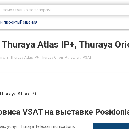
и проекты
Решения
uraya Atlas IP+, Thuraya Ori
лы Thuraya Atlas IP+, Thuraya Orion IP и услуги VSAT
huraya Atlas IP+
рвиса VSAT на выставке Posidoni
ых услуг Thuraya Telecommunications