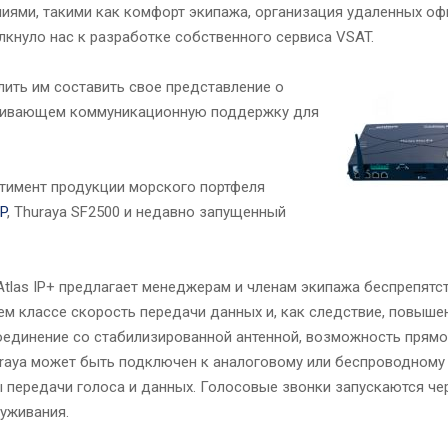
иями, такими как комфорт экипажа, организация удаленных офи
лкнуло нас к разработке собственного сервиса VSAT.
лить им составить свое представление о
печивающем коммуникационную поддержку для
ртимент продукции морского портфеля
IP
, Thuraya SF2500 и недавно запущенный
Atlas IP+ предлагает менеджерам и членам экипажа беспрепятс
оем классе скорость передачи данных и, как следствие, повыш
оединение со стабилизированной антенной, возможность прямо
Thuraya может быть подключен к аналоговому или беспроводном
 передачи голоса и данных. Голосовые звонки запускаются че
луживания.