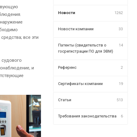
ствующую
Новости
1262
блюдения.
бнаружение
Новости компании
33
обходимо
средства; все эти
Патенты (свидетельств о
14
госрегистрации ПО для ЭВМ)
ы судового
еонаблюдение, и
Референс
2
етствующие
Сертификаты компании
19
Статьи
513
Требования законодательства
6