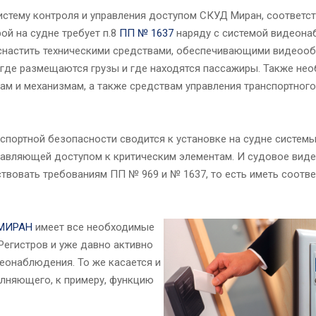
истему контроля и управления доступом СКУД Миран, соответ
орой на судне требует п.8
ПП № 1637
наряду с системой видеона
оснастить техническими средствами, обеспечивающими видеоо
, где размещаются грузы и где находятся пассажиры. Также не
ам и механизмам, а также средствам управления транспортного 
нспортной безопасности сводится к установке на судне систем
правляющей доступом к критическим элементам. И судовое вид
твовать требованиям ПП № 969 и № 1637, то есть иметь соотв
МИРАН
имеет все необходимые
Регистров и уже давно активно
еонаблюдения. То же касается и
лняющего, к примеру, функцию