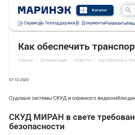
Каталог
Техподдержка
Документы
Сервис
Реквизиты
Наш
Как обеспечить транспор
/
/
/
Главная
Документация
Новости
Как обеспечить тр
07-12-2020
Судовые системы СКУД и охранного видеонаблюден
СКУД МИРАН в свете требован
безопасности