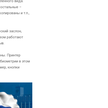
ленного вида.
 остальные –
опированы и т.п.,
ский заслон,
азом работают
ыв.
ны. Принтер
 биометрии в этом
мер, кнопки