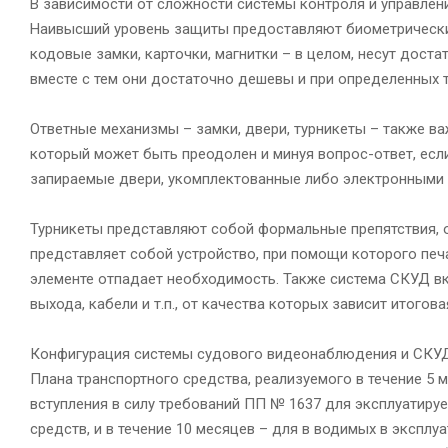
В зависимости от сложности системы контроля и управле
Наивысший уровень защиты предоставляют биометрические
кодовые замки, карточки, магнитки – в целом, несут дост
вместе с тем они достаточно дешевы и при определенных 
Ответные механизмы – замки, двери, турникеты – также в
который может быть преодолен и минуя вопрос-ответ, ес
запираемые двери, укомплектованные либо электронными 
Турникеты представляют собой формальные препятствия, о
представляет собой устройство, при помощи которого печа
элементе отпадает необходимость. Также система СКУД вк
выхода, кабели и т.п., от качества которых зависит итого
Конфигурация системы судового видеонаблюдения и СКУД
Плана транспортного средства, реализуемого в течение 5 
вступления в силу требований ПП № 1637 для эксплуатиру
средств, и в течение 10 месяцев – для в водимых в экспл