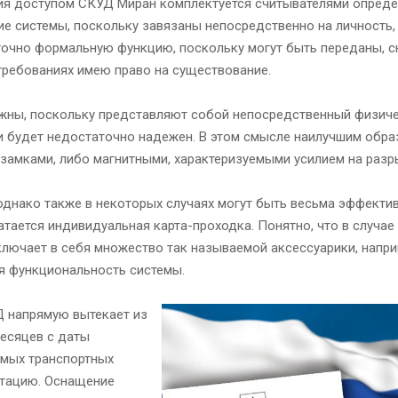
ния доступом СКУД Миран комплектуется считывателями опреде
 системы, поскольку завязаны непосредственно на личность,
аточно формальную функцию, поскольку могут быть переданы, ск
требованиях имею право на существование.
ажны, поскольку представляют собой непосредственный физиче
ли будет недостаточно надежен. В этом смысле наилучшим обр
замками, либо магнитными, характеризуемыми усилием на разр
днако также в некоторых случаях могут быть весьма эффектив
тается индивидуальная карта-проходка. Понятно, что в случае
лючает в себя множество так называемой аксессуарики, напри
вая функциональность системы.
 напрямую вытекает из
месяцев с даты
емых транспортных
уатацию. Оснащение