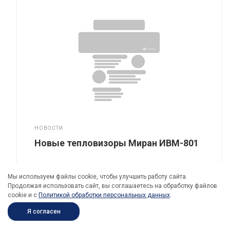
НОВОСТИ
Новые тепловизоры Миран ИВМ-801
Тепловизоры Миран соответствуют
Мы используем файлы cookie, чтобы улучшить работу сайта.
требованиям постановлений Правительства
Продолжая использовать сайт, вы соглашаетесь на обработку файлов
№969 и №1637
cookie и c
Политикой обработки персональных данных
.
Я согласен