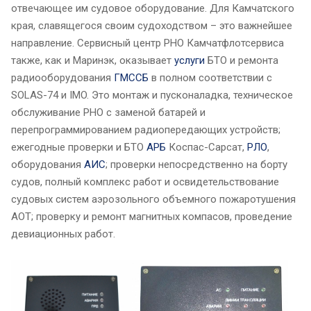
отвечающее им судовое оборудование. Для Камчатского
края, славящегося своим судоходством – это важнейшее
направление. Сервисный центр РНО Камчатфлотсервиса
также, как и Маринэк, оказывает
услуги
БТО и ремонта
радиооборудования
ГМССБ
в полном соответствии с
SOLAS-74 и IMO. Это монтаж и пусконаладка, техническое
обслуживание РНО с заменой батарей и
перепрограммированием радиопередающих устройств;
ежегодные проверки и БТО
АРБ
Коспас-Сарсат,
РЛО
,
оборудования
АИС
; проверки непосредственно на борту
судов, полный комплекс работ и освидетельствование
судовых систем аэрозольного объемного пожаротушения
АОТ; проверку и ремонт магнитных компасов, проведение
девиационных работ.