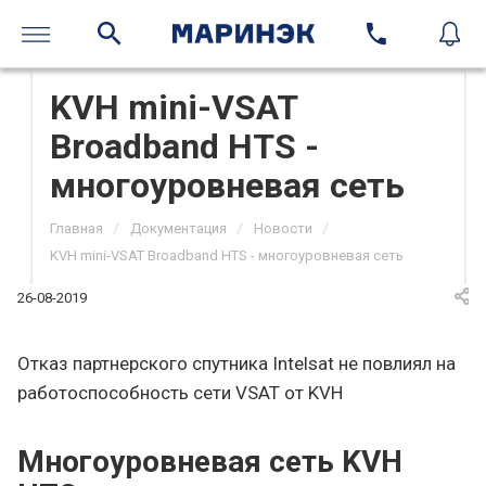
KVH mini-VSAT
Broadband HTS -
многоуровневая сеть
/
/
/
Главная
Документация
Новости
KVH mini-VSAT Broadband HTS - многоуровневая сеть
26-08-2019
Отказ партнерского спутника Intelsat не повлиял на
работоспособность сети VSAT от KVH
Многоуровневая сеть KVH