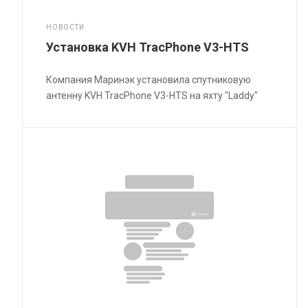
НОВОСТИ
Установка KVH TracPhone V3-HTS
Компания Маринэк установила спутниковую
антенну KVH TracPhone V3-HTS на яхту "Laddy"