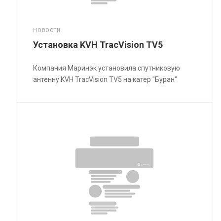
НОВОСТИ
Установка KVH TracVision TV5
Компания Маринэк установила спутниковую
антенну KVH TracVision TV5 на катер "Буран"