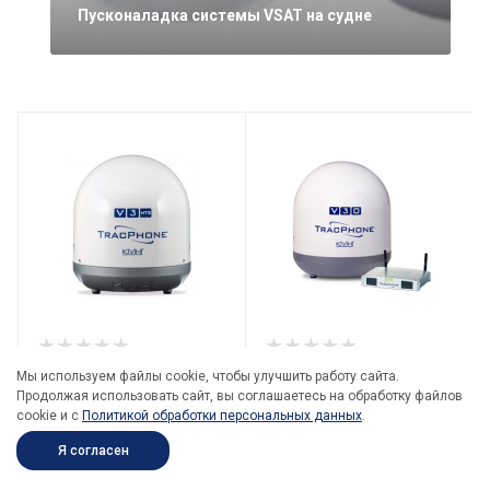
Пусконаладка системы VSAT на судне
Судовая спутниковая
Судовая спутниковая
Мы используем файлы cookie, чтобы улучшить работу сайта.
антенна mini-VSAT KVH
антенна mini-VSAT KVH
Продолжая использовать сайт, вы соглашаетесь на обработку файлов
TracPhone V3-HTS
TracPhone V30
cookie и c
Политикой обработки персональных данных
.
Я согласен
Цена по запросу
Цена по запросу