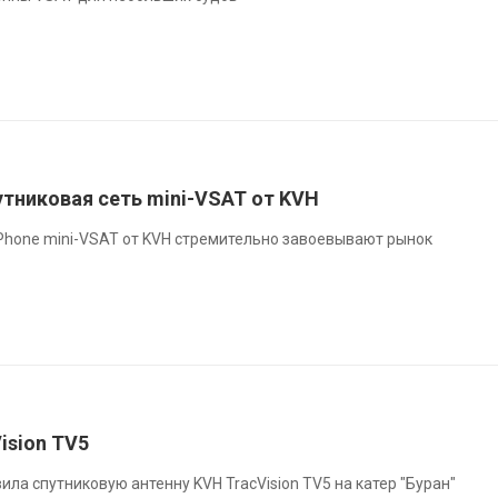
тниковая сеть mini-VSAT от KVH
Phone mini-VSAT от KVH стремительно завоевывают рынок
ision TV5
ла спутниковую антенну KVH TracVision TV5 на катер "Буран"