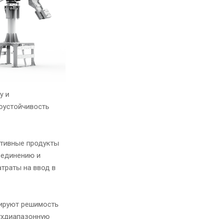
у и
оустойчивость
ктивные продукты
оединению и
атраты на ввод в
стрируют решимость
вухдиапазонную