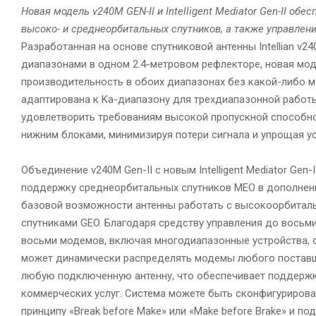
Новая модель v240M GEN-II и Intelligent Mediator Gen-II о
высоко- и среднеорбитальных спутников, а также управлен
Разработанная на основе спутниковой антенны Intellian v
диапазонами в одном 2.4-метровом рефлекторе, новая мо
производительность в обоих диапазонах без какой-либо 
адаптирована к Ka-диапазону для трехдиапазонной работы.
удовлетворить требованиям высокой пропускной способности
нижним блоками, минимизируя потери сигнала и упрощая ус
Объединение v240M Gen-II с новым Intelligent Mediator Gen-
поддержку среднеорбитальных спутников MEO в дополнен
базовой возможности антенны работать с высокоорбитал
спутниками GEO. Благодаря средству управления до восьми
восьми модемов, включая многодиапазонные устройства, 
может динамически распределять модемы любого постав
любую подключенную антенну, что обеспечивает поддерж
коммерческих услуг. Система можете быть сконфигурирова
принципу «Break before Make» или «Make before Brake» и п