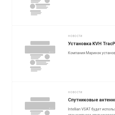
НОВОСТИ
Установка KVH Trac
Компания Маринэк установи
НОВОСТИ
Спутниковые антенны
Intellian VSAT будет испо
стандартного спутниковог