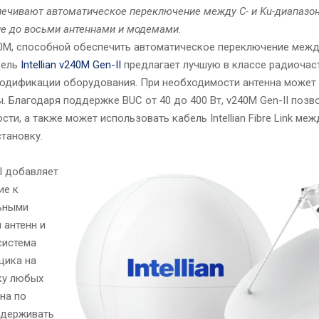
беспечивают автоматическое переключение между C- и Ku-диапазо
ие до восьми антеннами и модемами.
240M, способной обеспечить автоматическое переключение между
дель
Intellian v240M Gen-II
предлагает лучшую в классе радиочас
модификации оборудования. При необходимости антенна может 
 Благодаря поддержке BUC от 40 до 400 Вт, v240M Gen-II позв
, а также может использовать кабель Intellian Fibre Link меж
тановку.
II добавляет
ие к
ьными
 антенн и
система
щика на
ку любых
на по
оддерживать