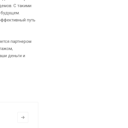
демов. С такими
в будущем.
эффективный путь
ется партнером
тажом,
аши деньги и