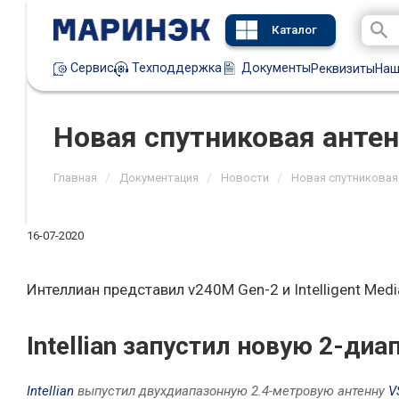
Каталог
Техподдержка
Документы
Сервис
Реквизиты
Наш
Новая спутниковая антенн
/
/
/
Главная
Документация
Новости
Новая спутниковая а
16-07-2020
Интеллиан представил v240M Gen-2 и Intelligent Medi
Intellian запустил новую 2-ди
Intellian
выпустил двухдиапазонную 2.4-метровую антенну
V