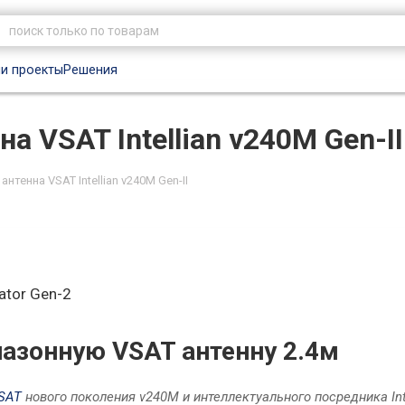
и проекты
Решения
а VSAT Intellian v240M Gen-II
нтенна VSAT Intellian v240M Gen-II
ator Gen-2
апазонную VSAT антенну 2.4м
SAT
нового поколения v240M и интеллектуального посредника Inte