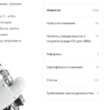
нами, трекинг
Новости
1262
 C- и Ku-
тотную
Новости компании
33
быть легко
оляет
Патенты (свидетельств о
14
ду верхним и
госрегистрации ПО для ЭВМ)
Референс
2
Сертификаты компании
19
Статьи
513
Требования законодательства
6