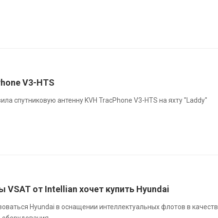
Phone V3-HTS
ла спутниковую антенну KVH TracPhone V3-HTS на яхту "Laddy"
 VSAT от Intellian хочет купить Hyundai
льзоваться Hyundai в оснащении интеллектуальных флотов в качест
о оборудования