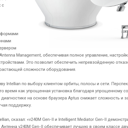
 с
атформами
еннами
сервером
ced Antenna Management, обеспечивая полное управление, настройк
тройствами. Это позволит обеспечить непревзойденную отказ
нарастающей сложности оборудования.
 Intellian по выбору клиентом орбиты, полосы и сети. Перспе
 то время как упрощенная установка благодаря упрощенному с
диагностике на основе браузера Aptus снижает сложность и з
гчая поддержку.
llian, сказал: «v240M Gen-II и Intelligent Mediator Gen-II демон
. Антенна v240M Gen-II обеспечивает лучшую в своем классе д