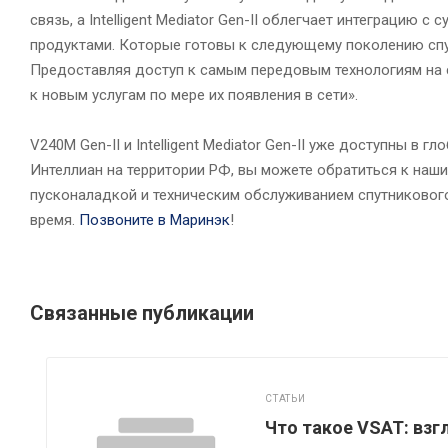
связь, а Intelligent Mediator Gen-II облегчает интеграци
продуктами. Которые готовы к следующему поколению спут
Предоставляя доступ к самым передовым технологиям на 
к новым услугам по мере их появления в сети».
V240M Gen-II и Intelligent Mediator Gen-II уже доступны в г
Интеллиан на территории РФ, вы можете обратиться к наш
пусконаладкой и техническим обслуживанием спутникового 
время.
Позвоните в Маринэк
!
Связанные публикации
СТАТЬИ
Что такое VSAT: взг