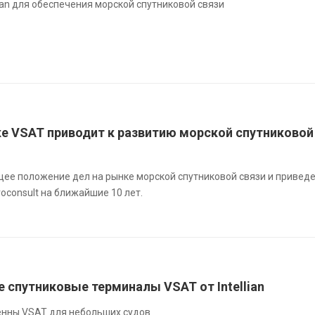
llian для обеспечения морской спутниковой связи
ке VSAT приводит к развитию морской спутниковой
щее положение дел на рынке морской спутниковой связи и привед
oconsult на ближайшие 10 лет.
 спутниковые терминалы VSAT от Intellian
енны VSAT для небольших судов