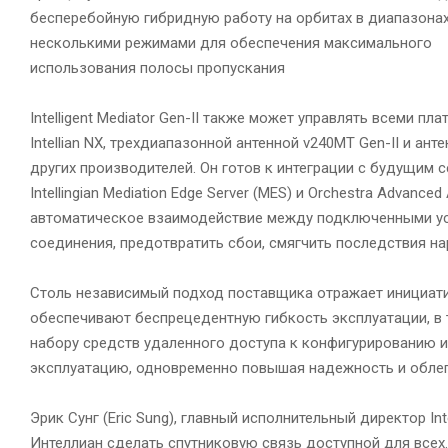
бесперебойную гибридную работу на орбитах в диапазонах
несколькими режимами для обеспечения максимального
использования полосы пропускания
Intelligent Mediator Gen-II также может управлять всеми пл
Intellian NX, трехдиапазонной антенной v240MT Gen-II и ант
других производителей. Он готов к интеграции с будущим 
Intellingian Mediation Edge Server (MES) и Orchestra Advan
автоматическое взаимодействие между подключенными ус
соединения, предотвратить сбои, смягчить последствия 
Столь независимый подход поставщика отражает инициативу
обеспечивают беспрецедентную гибкость эксплуатации, в
набору средств удаленного доступа к конфигурированию и 
эксплуатацию, одновременно повышая надежность и обле
Эрик Сунг (Eric Sung), главный исполнительный директор Inte
Интеллиан сделать спутниковую связь доступной для всех