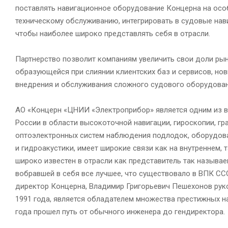
поставлять навигационное оборудование Концерна на особы
техническому обслуживанию, интегрировать в судовые нав
чтобы наиболее широко представлять себя в отрасли.
Партнерство позволит компаниям увеличить свои доли рын
образующейся при слиянии клиентских баз и сервисов, но
внедрения и обслуживания сложного судового оборудовани
АО «Концерн «ЦНИИ «Электроприбор» является одним из в
России в области высокоточной навигации, гироскопии, гр
оптоэлектронных систем наблюдения подлодок, оборудов
и гидроакустики, имеет широкие связи как на внутреннем, т
широко известен в отрасли как представитель так называ
вобравшей в себя все лучшее, что существовало в ВПК СС
директор Концерна, Владимир Григорьевич Пешехонов рук
1991 года, является обладателем множества престижных на
года прошел путь от обычного инженера до гендиректора.