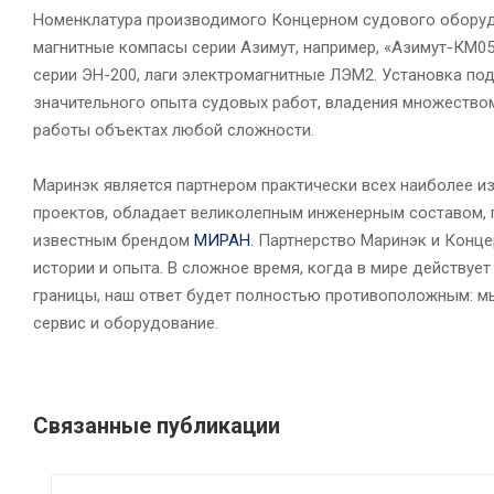
Номенклатура производимого Концерном судового оборудо
магнитные компасы серии Азимут, например, «Азимут-КМ0
серии ЭН-200, лаги электромагнитные ЛЭМ2. Установка по
значительного опыта судовых работ, владения множеством
работы объектах любой сложности.
Маринэк является партнером практически всех наиболее и
проектов, обладает великолепным инженерным составом, 
известным брендом
МИРАН
. Партнерство Маринэк и Конц
истории и опыта. В сложное время, когда в мире действуе
границы, наш ответ будет полностью противоположным: м
сервис и оборудование.
Связанные публикации