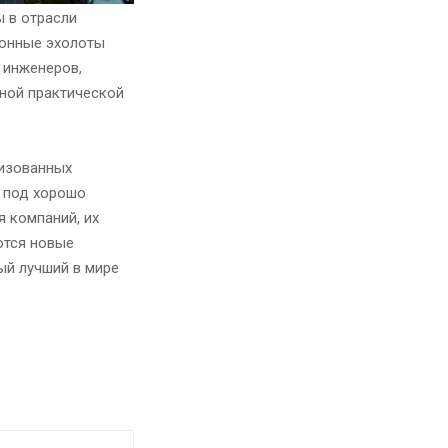
 в отрасли
ионные эхолоты
 инженеров,
нной практической
лизованных
 под хорошо
 компаний, их
ются новые
ый лучший в мире