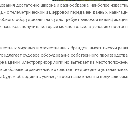
вания достаточно широка и разнообразна, наиболее известны
5Д» с телеметрической и цифровой передачей данных, навигац
добного оборудования на судах требует высокой квалификации
 навыков, получить которые можно только в условиях постоя
звестных мировых и отечественных брендов, имеет тысячи реа
предлагает судовое оборудование собственного производства
ерна ЦНИИ Электроприбор логично вытекает из местоположения
т все больше ограничений, возрастает недоверие и устанавлива
ы будем объединять усилия, чтобы наши клиенты получали сам