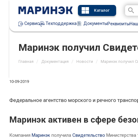
Каталог
Техподдержка
Документы
Сервис
Реквизиты
Наш
Маринэк получил Свиде
/
/
/
Главная
Документация
Новости
Маринэк получил 
10-09-2019
Федеральное агентство морского и речного транспо
Маринэк активен в сфере безо
Компания
Маринэк
получила
Свидетельство
Министерства 