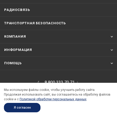
РАДИОСВЯЗЬ
ТРАНСПОРТНАЯ БЕЗОПАСНОСТЬ
КОМПАНИЯ
ИНФОРМАЦИЯ
ПОМОЩЬ
8 800 333 70 71
Мы используем файлы cookie, чтобы улучшить работу сайта.
info@seacomm.ru
Продолжая использовать сайт, вы соглашаетесь на обработку файлов
cookie и c
Политикой обработки персональных данных
.
Санкт-Петербург, Двинская улица, д.12
Я согласен