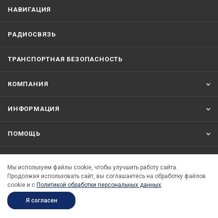
НАВИГАЦИЯ
РАДИОСВЯЗЬ
ТРАНСПОРТНАЯ БЕЗОПАСНОСТЬ
КОМПАНИЯ
ИНФОРМАЦИЯ
ПОМОЩЬ
Мы используем файлы cookie, чтобы улучшить работу сайта.
8 800 333 70 71
Продолжая использовать сайт, вы соглашаетесь на обработку файлов
cookie и c
Политикой обработки персональных данных
.
info@seacomm.ru
Я согласен
Санкт-Петербург, Двинская улица, д.12